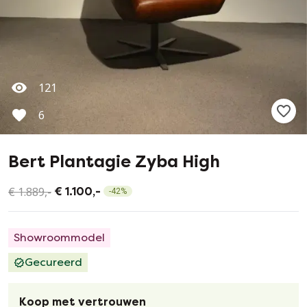
121
6
Bert Plantagie Zyba High
€ 1.889,-
€ 1.100,-
-
42
%
Showroommodel
Gecureerd
Koop met vertrouwen