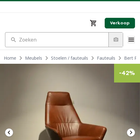
Verkoop
Zoeken
Home
Meubels
Stoelen / fauteuils
Fauteuils
Bert Pl
-
42
%