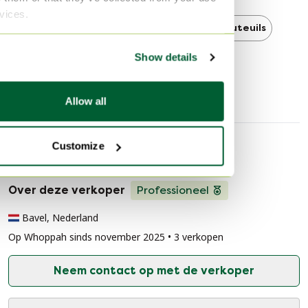
rvices.
Bert Plantagie
Bert Plantagie Fauteuils
Show details
Fauteuils
Allow all
Customize
Verkopersinformatie
Over deze verkoper
Professioneel
Bavel, Nederland
Op Whoppah sinds november 2025 • 3 verkopen
Neem contact op met de verkoper