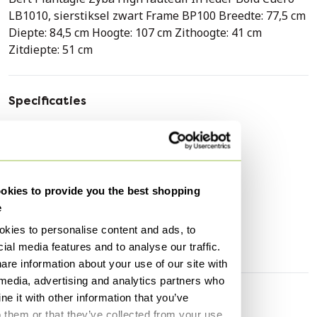
LB1010, sierstiksel zwart Frame BP100 Breedte: 77,5 cm
Diepte: 84,5 cm Hoogte: 107 cm Zithoogte: 41 cm
Zitdiepte: 51 cm
Specificaties
Conditie
Uitstekend
Kleuren
Bruin
Merk
Bert Plantagie
kies to provide you the best shopping
Hoogte
107 cm
e
Breedte
77 cm
kies to personalise content and ads, to
Diepte
107 cm
ial media features and to analyse our traffic.
are information about your use of our site with
 media, advertising and analytics partners who
e it with other information that you’ve
Ontdek meer
o them or that they’ve collected from your use