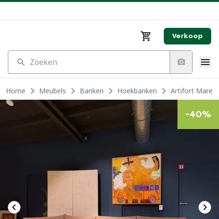
Verkoop
Zoeken
Home
Meubels
Banken
Hoekbanken
Artifort Mare 
-
40
%