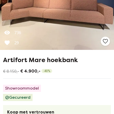
736
29
Artifort Mare hoekbank
€ 8.150,-
€ 4.900,-
-
40
%
Showroommodel
Gecureerd
Koop met vertrouwen