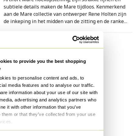
subtiele details maken de Mare tijdloos. Kenmerkend
aan de Mare collectie van ontwerper Rene Holten zijn
de inkeping in het midden van de zitting en de ranke
sledevoet die van uit de achterzijde doorloopt tot in de
voorzijde van de bank. De bank oogt hierdoor heel
ruimtelijk en elegant. Model: Mare LC 382 met brede
Specificaties
arm Stof: Serra 71 Onderstel: Zwart Breedte: 350 cm.
Conditie
Goed
Diepte: 124 cm. Hoogte: 76 cm. Zithoogte: 45 cm. (= +2
kies to provide you the best shopping
Kleuren
Roze
cm.)
e
Aantal stuks
1
kies to personalise content and ads, to
Merk
Artifort
ial media features and to analyse our traffic.
are information about your use of our site with
Hoogte
76 cm
 media, advertising and analytics partners who
Breedte
350 cm
e it with other information that you’ve
Diepte
124 cm
o them or that they’ve collected from your use
rvices.
Zithoogte
45 cm