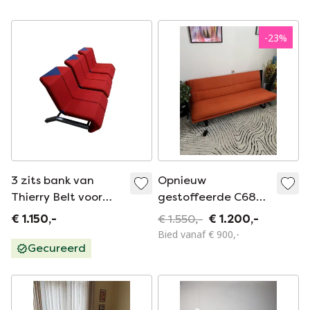
-
23
%
3 zits bank van
Opnieuw
Thierry Belt voor
gestoffeerde C683
Artifort, jaren 80
Artifort Kho Liang
€ 1.150,-
€ 1.550,-
€ 1.200,-
Bank
Bied vanaf € 900,-
Gecureerd