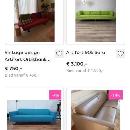
Vintage design
Artifort 905 Sofa
Artifort Orbitbank
€ 3.100,-
1998
€ 750,-
Bied vanaf € 1.550,-
Bied vanaf € 450,-
-
4
%
-
14
%