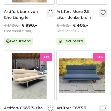
Artifort bank van
Artifort Mare 2,5
Kho Liang Ie
zits - donkerbruin
€ 1.100,-
€ 990,-
€ 450,-
€ 405,-
Bied vanaf € 900,-
Bied vanaf € 202,-
Gecureerd
Gecureerd
-
11
%
-
10
%
Artifort C683 3-zits
Artifort C683 3