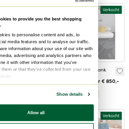
Verkocht
Verkocht
kies to provide you the best shopping
e
kies to personalise content and ads, to
ial media features and to analyse our traffic.
are information about your use of our site with
 media, advertising and analytics partners who
e it with other information that you’ve
o them or that they’ve collected from your use
Zwart leren 3
Artifort Bird Bank
rvices.
zitsbank
Verkocht voor € 850,-
Verkocht voor € 150,-
Gecureerd
Show details
Gecureerd
Allow all
Verkocht
Verkocht