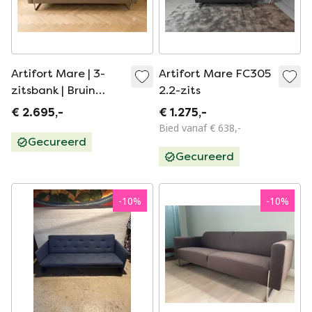
Artifort Mare | 3-
Artifort Mare FC305
zitsbank | Bruin
2.2-zits
refurbished
€ 2.695,-
€ 1.275,-
Bied vanaf € 638,-
Gecureerd
Gecureerd
-
10
%
-
10
%