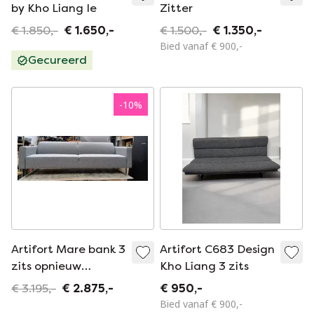
by Kho Liang Ie
Zitter
€ 1.850,-
€ 1.650,-
€ 1.500,-
€ 1.350,-
Bied vanaf € 900,-
Gecureerd
-
10
%
Artifort Mare bank 3
Artifort C683 Design
zits opnieuw
Kho Liang 3 zits
gestoffeerd
€ 3.195,-
€ 2.875,-
€ 950,-
Bied vanaf € 900,-