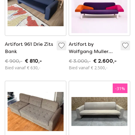
Artifort 961 Drie Zits
Artifort by
Bank
Wolfgang Muller
Setsu 700 Sofa
€ 900,-
€ 810,-
€ 3.000,-
€ 2.600,-
Bied vanaf € 630,-
Bied vanaf € 2.500,-
-
31
%