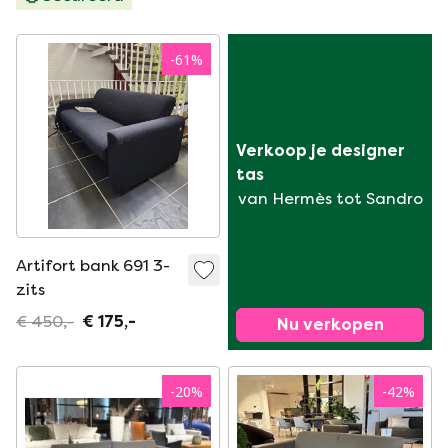
-
61
%
Verkoop je designer 
tas
van Hermès tot Sandro
Artifort bank 691 3-
zits
€ 450,-
€ 175,-
Nu verkopen
-
20
%
-
42
%