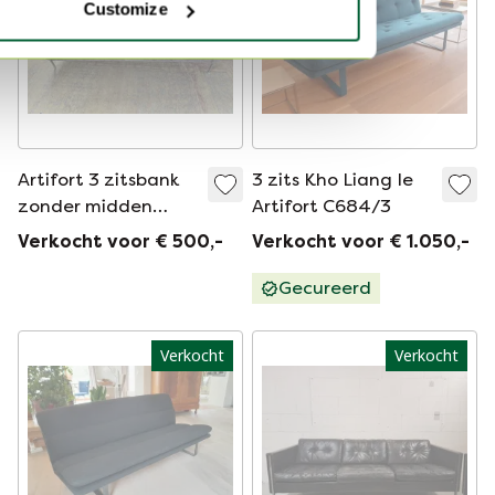
Customize
Artifort 3 zitsbank
3 zits Kho Liang Ie
zonder midden
Artifort C684/3
pootje
Verkocht voor € 500,-
Verkocht voor € 1.050,-
Gecureerd
Verkocht
Verkocht