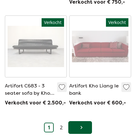
Verkocht voor € 750,-
Verkocht
Verkocht
Artifort C683 - 3
Artifort Kho Liang Ie
seater sofa by Kho
bank
Liang in black
Verkocht voor € 2.500,-
Verkocht voor € 600,-
leather
1
2
Volgende