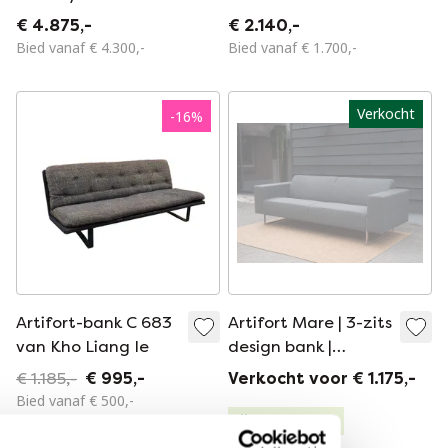
Paulin For Artifort,
€ 4.875,-
€ 2.140,-
1962.
Bied vanaf € 4.300,-
Bied vanaf € 1.700,-
Verkocht
-
16
%
Artifort-bank C 683
Artifort Mare | 3-zits
van Kho Liang Ie
design bank |
Antraciet wol
€ 1.185,-
€ 995,-
Verkocht voor € 1.175,-
Bied vanaf € 500,-
Gecureerd