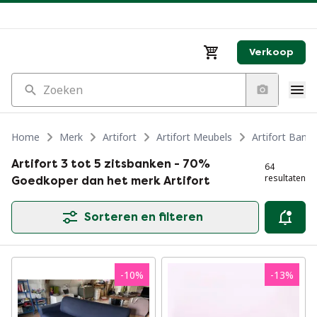
Verkoop
Zoeken
Home
Merk
Artifort
Artifort Meubels
Artifort Bank
Artifort 3 tot 5 zitsbanken - 70%
64
resultaten
Goedkoper dan het merk Artifort
Sorteren en filteren
-
10
%
-
13
%