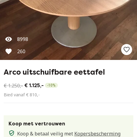
8998
260
Arco uitschuifbare eettafel
€ 1.250,-
€ 1.125,-
-
10
%
Bied vanaf € 810,-
Koop met vertrouwen
Koop & betaal veilig met
Kopersbescherming