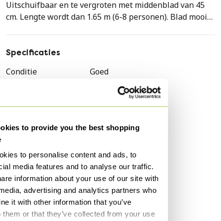
Uitschuifbaar en te vergroten met middenblad van 45
cm. Lengte wordt dan 1.65 m (6-8 personen). Blad mooi
afgerond. Kleine gebruikschade (krasjes)
Aankoopprijs in 2019: €2300,-
Specificaties
Krasjes bevinden zich op blad. Niet ipvallend, zie fotos
Conditie
Goed
Kleuren
Beige
Materiaal
Hout, Steen
Aantal stuks
1
kies to provide you the best shopping
Stijl
Modern
e
Merk
Arco
kies to personalise content and ads, to
1e eigenaar
Ja
ial media features and to analyse our traffic.
are information about your use of our site with
Hoogte
76 cm
 media, advertising and analytics partners who
Breedte
120 cm
e it with other information that you’ve
Diepte
120 cm
o them or that they’ve collected from your use