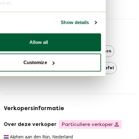
rvices.
Gebruikssporen
Krassen
Show details
Ontdek meer
Allow all
Arco
Arco Eettafels
Modern
Customize
Modern Eettafels
Design Eettafel
Verkopersinformatie
Over deze verkoper
Particuliere verkoper
Alphen aan den Rijn, Nederland