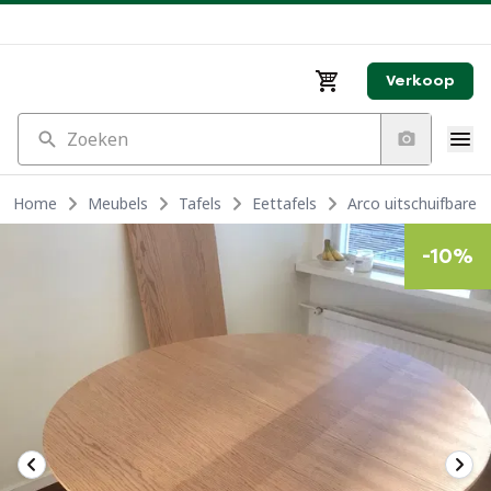
Verkoop
Zoeken
Home
Meubels
Tafels
Eettafels
Arco uitschuifbare e
-
10
%