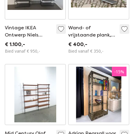
Vintage IKEA
Wand- of
Ontwerp Niels
vrijstaande plank,
Gammelgaard
circa 1990
€ 1.100,-
€ 400,-
Model ‘Peter’
Bied vanaf € 950,-
Bied vanaf € 350,-
Stellingkast
-
15
%
Mid Century Olof
Adrian Pearsall voor