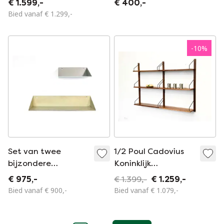
€ 1.599,-
€ 400,-
Dutch Design
1960Er
Bied vanaf € 1.299,-
-
10
%
Set van twee
1/2 Poul Cadovius
bijzondere
Koninklijk
Constant
Reksysteem Mid
€ 975,-
€ 1.399,-
€ 1.259,-
Nieuwenhuis
Century Teakhout
Bied vanaf € 900,-
Bied vanaf € 1.079,-
metalen wand
planken in geel en
grijs voor Asmeta