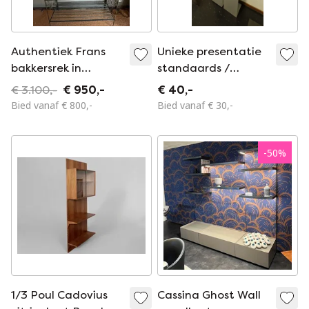
Authentiek Frans
Unieke presentatie
bakkersrek in
standaards /
smeedijzer
wandrek
€ 3.100,-
€ 950,-
€ 40,-
Bied vanaf € 800,-
Bied vanaf € 30,-
-
50
%
1/3 Poul Cadovius
Cassina Ghost Wall