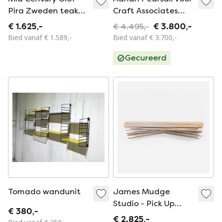
Pira Zweden teak
Craft Associates
modulair LP
Brutalistische
€ 1.625,-
€ 4.495,-
€ 3.800,-
wandsysteem
Etagere
Bied vanaf € 1.589,-
Bied vanaf € 3.700,-
Displayplanken
Gecureerd
Tomado wandunit
James Mudge
Studio - Pick Up
€ 380,-
Stick wandmeubel
€ 2.825,-