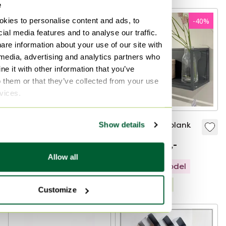
e
kies to personalise content and ads, to
-
37
%
-
40
%
ial media features and to analyse our traffic.
are information about your use of our site with
 media, advertising and analytics partners who
e it with other information that you’ve
o them or that they’ve collected from your use
rvices.
Kara
Amana wandplank
Show details
€ 6.396,-
€ 3.999,-
€ 539,-
€ 324,-
Allow all
Showroommodel
Showroommodel
Gecureerd
Gecureerd
Customize