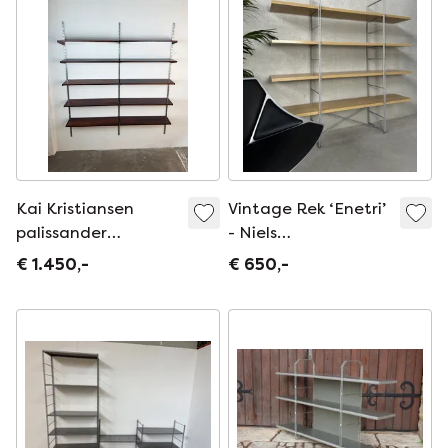
Kai Kristiansen
Vintage Rek ‘Enetri’
palissander
- Niels
wandsysteem van
Gammelgaard
€ 1.450,-
€ 650,-
Feldballes
Møbelfabrik –
Deense modulaire
elegantie