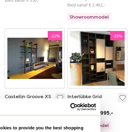
Bied vanaf € 350,-
Bied vanaf € 2.492,-
Showroommodel
-
22
%
-
29
%
Castelijn Groove XS
Interlübke Grid
/ Solo wandkast
wandkast
€ 6.440,-
€ 4.995,-
€ 9.806,-
€ 6.995,-
Showroommodel
Showroommodel
kies to provide you the best shopping