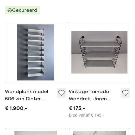
design
jaren 60.
Gecureerd
Wandplank model
Vintage Tomado
606 van Dieter
Wandrek, Jaren
Rams voor Vitsoe.
50/60
€ 1.900,-
€ 175,-
Jaren 60.
Bied vanaf € 145,-