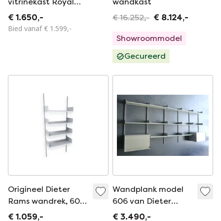
vitrinekast Royal
wandkast
Shelf Teak
€ 1.650,-
€ 16.252,-
€ 8.124,-
Bied vanaf € 1.599,-
Showroommodel
Gecureerd
Origineel Dieter
Wandplank model
Rams wandrek, 606
606 van Dieter
Vitsoe aluminium
Rams voor Vitsoe,
€ 1.059,-
€ 3.490,-