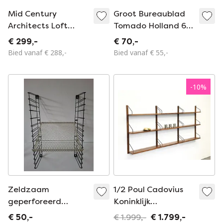
Mid Century
Groot Bureaublad
Architects Loft
Tomado Holland 65
Aluminium plank
x 28 cm
€ 299,-
€ 70,-
Bied vanaf € 288,-
Bied vanaf € 55,-
-
10
%
Zeldzaam
1/2 Poul Cadovius
geperforeerd
Koninklijk
tijdschriftenrek
Reksysteem Mid
€ 50,-
€ 1.999,-
€ 1.799,-