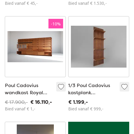
literatuur rek
Century Teakhout
Bied vanaf € 45,-
Bied vanaf € 1.530,-
Tomado Holland
-
10
%
Poul Cadovius
1/3 Poul Cadovius
wandkast Royal
kastplank
Shelf System
Bibliotheque Royal
€ 17.900,-
€ 16.110,-
€ 1.199,-
Opbergsysteem
plank Teakhout
Bied vanaf € 1,-
Bied vanaf € 999,-