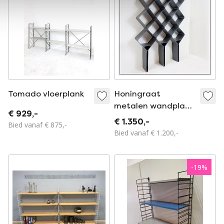
Tomado vloerplank
Honingraat
metalen wandplank
€ 929,-
- ALBURY design
€ 1.350,-
Bied vanaf € 875,-
Bied vanaf € 1.200,-
-
19
%