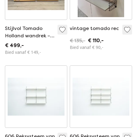
Stijlvol Tomado
vintage tomado rec
Holland wandrek –
€ 135,-
€ 110,-
vintage
€ 499,-
Bied vanaf € 90,-
designklassieker
Bied vanaf € 149,-
606 Reksysteem van
606 Reksysteem van