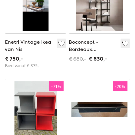
Enetri Vintage Ikea
Boconcept -
van Nis
Bordeaux
wandmeubel
€ 750,-
€ 680,-
€ 630,-
Bied vanaf € 375,-
-
71
%
-
20
%