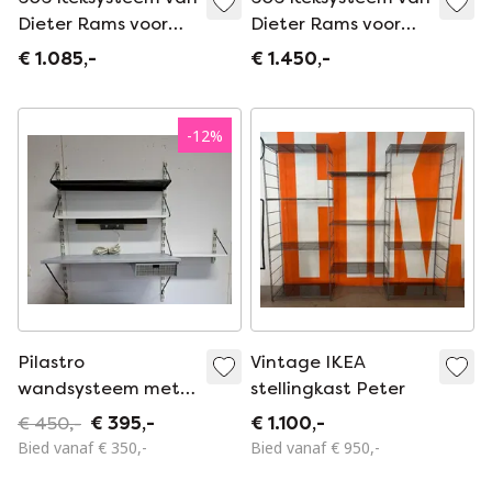
Dieter Rams voor
Dieter Rams voor
Vitsoe (jaren 1960)
Vitsoe (jaren 1960)
€ 1.085,-
€ 1.450,-
-
12
%
Pilastro
Vintage IKEA
wandsysteem met
stellingkast Peter
bureau
€ 450,-
€ 395,-
€ 1.100,-
Bied vanaf € 350,-
Bied vanaf € 950,-