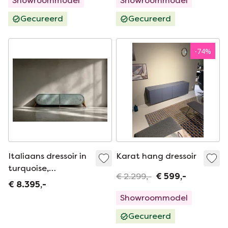
Showroommodel
Showroommodel
Gecureerd
Gecureerd
-
74
%
Italiaans dressoir in
Karat hang dressoir
turquoise,
€ 2.299,-
€ 599,-
gestroomlijnde
€ 8.395,-
houten uitvoering,
Showroommodel
midden 20e eeuw,
Gecureerd
jaren 60