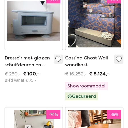
Dressoir met glazen
Cassina Ghost Wall
schuifdeuren en
wandkast
ronde vormen
€ 250,-
€ 100,-
€ 16.252,-
€ 8.124,-
Bied vanaf € 75,-
Showroommodel
Gecureerd
-
70
%
-
46
%