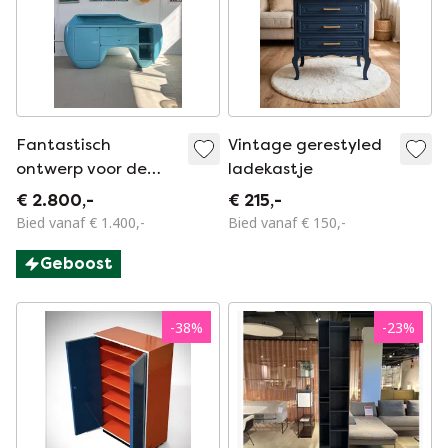
Fantastisch
Vintage gerestyled
ontwerp voor de
ladekastje
receptiebalie
€ 2.800,-
€ 215,-
Bied vanaf € 1.400,-
Bied vanaf € 150,-
Geboost
-
38
%
-
23
%