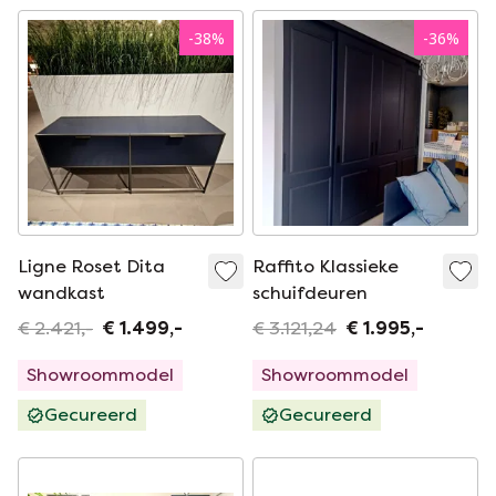
-
38
%
-
36
%
Ligne Roset Dita
Raffito Klassieke
wandkast
schuifdeuren
€ 2.421,-
€ 1.499,-
€ 3.121,24
€ 1.995,-
Showroommodel
Showroommodel
Gecureerd
Gecureerd