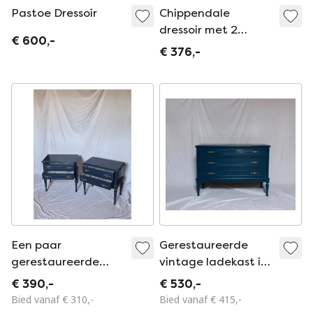
Pastoe Dressoir
Chippendale
dressoir met 2
€ 600,-
deuren,
€ 376,-
middernachtblauw
met
handgeschilderde
bloemen
Een paar
Gerestaureerde
gerestaureerde
vintage ladekast in
vintage
marineblauw, Louis
€ 390,-
€ 530,-
nachtkastjes in
XVI-stijl.
Bied vanaf € 310,-
Bied vanaf € 415,-
Lodewijk XVI-stijl