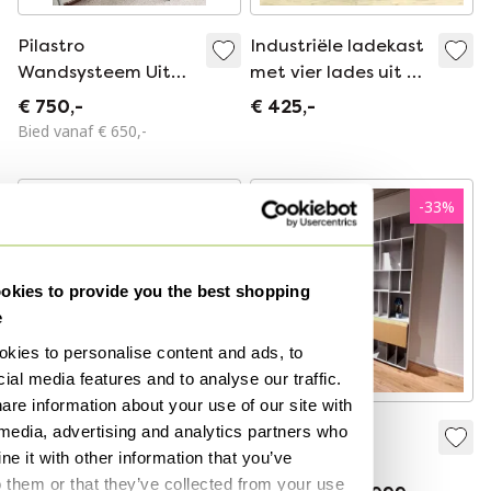
Pilastro
Industriële ladekast
Wandsysteem Uit
met vier lades uit de
Jaren 50 Door Tjerk
jaren 70.
€ 750,-
€ 425,-
Rijenga
Bied vanaf € 650,-
-
33
%
kies to provide you the best shopping
e
kies to personalise content and ads, to
ial media features and to analyse our traffic.
are information about your use of our site with
 media, advertising and analytics partners who
Industriële ladekast
Piure Flex
e it with other information that you’ve
met vier lades uit de
boekenkast
o them or that they’ve collected from your use
jaren 70.