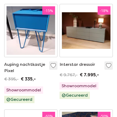
-
15
%
-
18
%
Auping nachtkastje
Interstar dressoir
Pixel
€ 9.767,-
€ 7.995,-
€ 395,-
€ 335,-
Showroommodel
Showroommodel
Gecureerd
Gecureerd
-
60
%
-
50
%