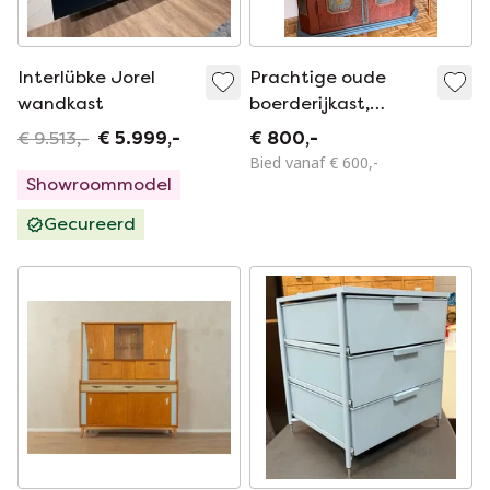
Interlübke Jorel
Prachtige oude
wandkast
boerderijkast,
vanbinnen
€ 9.513,-
€ 5.999,-
€ 800,-
geschilderd en
Bied vanaf € 600,-
bekleed.
Showroommodel
Gecureerd