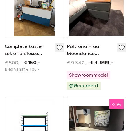
Complete kasten
Poltrona Frau
set of als losse
Moondance
elementen
nachtkastje (set
€ 500,-
€ 150,-
€ 9.342,-
€ 4.999,-
van 2)
Bied vanaf € 100,-
Showroommodel
Gecureerd
-
25
%