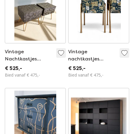
Vintage
Vintage
Nachtkastjes
nachtkastjes
Bekleed Met
bekleed met de
€ 525,-
€ 525,-
Sierlijke Bladeren In
daken van Parijs
Bied vanaf € 475,-
Bied vanaf € 475,-
Reliëf