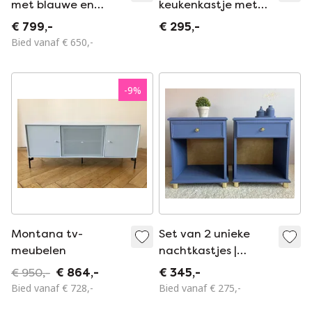
met blauwe en
keukenkastje met
glazen schuifdeur
lades voor kruiden -
€ 799,-
€ 295,-
Antiek geschilderd
Bied vanaf € 650,-
glas en hout,
wanddecoratie voor
kruiden.
-
9
%
Montana tv-
Set van 2 unieke
meubelen
nachtkastjes |
Diepblauw met
€ 950,-
€ 864,-
€ 345,-
messing details
Bied vanaf € 728,-
Bied vanaf € 275,-