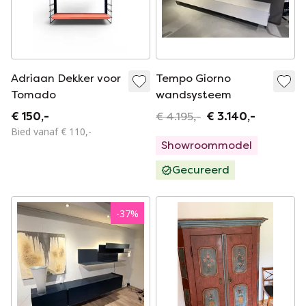
Adriaan Dekker voor
Tempo Giorno
Tomado
wandsysteem
€ 150,-
€ 4.195,-
€ 3.140,-
Bied vanaf € 110,-
Showroommodel
Gecureerd
-
37
%