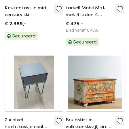
Keukenkast in mid-
kartell Mobil Mat
century stijl
met 3 laden 4
wielen kleur blauw
€ 2.389,-
€ 475,-
citterio
Bied vanaf € 400,-
Gecureerd
Gecureerd
2 x pixel
Bruidskist in
nachtkastje cool
volkskunststijl, circa