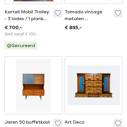
Kartell Mobil Trolley
Tomado vintage
- 3 lades / 1 plank
metalen
met wielen
wandmeubel
€ 700,-
€ 895,-
Bied vanaf € 350,-
Gecureerd
Jaren 50 buffetkast
Art Deco