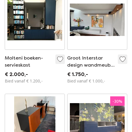
Molteni boeken-
Groot Interstar
servieskast
design wandmeubel
(293 cm) – Silver
€ 2.000,-
€ 1.750,-
Laqué, Kosmos
Bied vanaf € 1.200,-
Bied vanaf € 1.000,-
Blauw & Noten
-
30
%