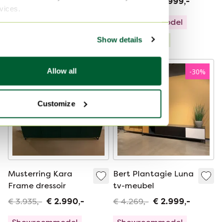
€ 595,-
€ 11.865,-
€ 7.999,-
rvices.
Showroommodel
Show details
Gecureerd
Allow all
-
24
%
-
30
%
Customize
Musterring Kara
Bert Plantagie Luna
Frame dressoir
tv-meubel
€ 3.935,-
€ 2.990,-
€ 4.269,-
€ 2.999,-