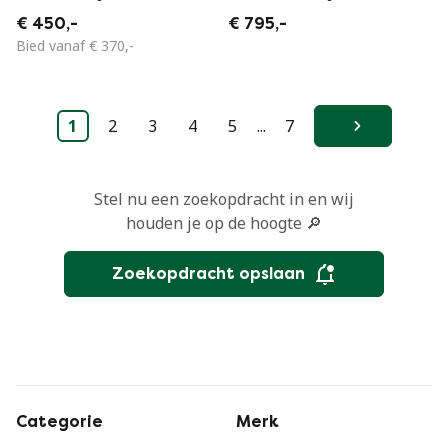
grey auping
1950
€ 450,-
€ 795,-
Bied vanaf € 370,-
1
2
3
4
5
...
7
Volgende
Stel nu een zoekopdracht in en wij
houden je op de hoogte 🔎
Zoekopdracht opslaan
Categorie
Merk