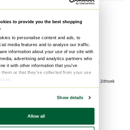
Categorie
Merk
Kunststof Meubels
Durlet Zithoek
kies to provide you the best shopping
e
Kunststof Bankjes
Montel Zithoek
kies to personalise content and ads, to
Kunststof Banken
Gealux Zithoek
ial media features and to analyse our traffic.
Kunststof Modulaire banken
are information about your use of our site with
Stijl
Kunststof 2 zitsbanken
 media, advertising and analytics partners who
Klassiek Zithoek
e it with other information that you’ve
Kunststof 3-5 zitsbanken
Modern Zithoek
o them or that they’ve collected from your use
Kunststof Chaises longue
rvices.
Italiaans Design Zithoek
Kunststof Hoekbanken
Show details
Materiaal
Populariteit
Lamsleer Zithoek
Hout Dressoirs
Allow all
IJzer Zithoek
Vitra
Rieten Zithoek
Fluweel Banken