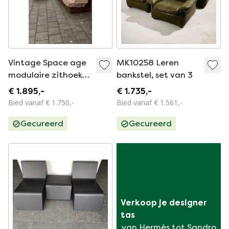
Vintage Space age
MK10258 Leren
modulaire zithoek
bankstel, set van 3
‘70
€ 1.895,-
€ 1.735,-
Bied vanaf € 1.750,-
Bied vanaf € 1.561,-
Gecureerd
Gecureerd
Verkoop je designer 
tas
van Hermès tot Sandro