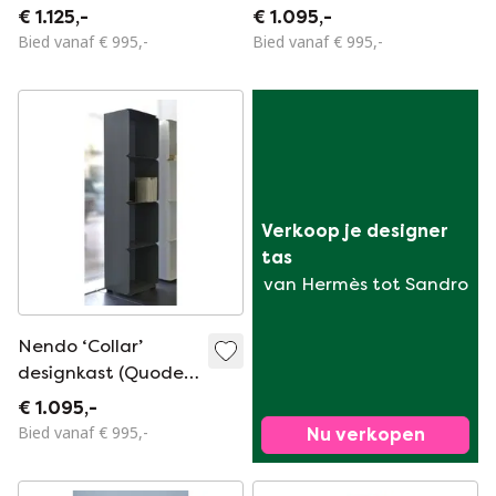
design boekenkast /
– verfijnd Japans
€ 1.125,-
€ 1.095,-
sokkel / room
design in wit
Bied vanaf € 995,-
Bied vanaf € 995,-
divider, 107 cm
grijswit
Verkoop je designer 
tas
van Hermès tot Sandro
Nendo ‘Collar’
designkast (Quodes)
– verfijnd Japans
€ 1.095,-
design in basaltgrijs
Bied vanaf € 995,-
Nu verkopen