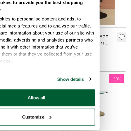
kies to provide you the best shopping
e
kies to personalise content and ads, to
ial media features and to analyse our traffic.
are information about your use of our site with
Taboeret Ken van
Taboeret Ken van
 media, advertising and analytics partners who
Marcel Wanders
Marcel Wanders
e it with other information that you’ve
voor Quodes –
voor Quodes –
€ 795,-
€ 795,-
o them or that they’ve collected from your use
zeldzaam ontwerp
zeldzaam ontwerp
Bied vanaf € 595,-
Bied vanaf € 595,-
rvices.
uit ‘Beautiful
uit ‘Beautiful
Women’-collectie –
Women’-collectie -
bruin/zwart
zilver/zwart
-
30
%
Show details
Allow all
Customize