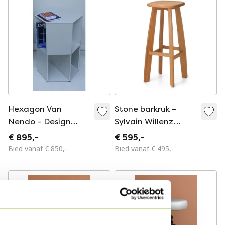
Hexagon Van
Stone barkruk –
Nendo – Design
Sylvain Willenz
Bijzettafel / Open
(Quodes) | uniek, 1 of
€ 895,-
€ 595,-
Kast / Sokkel, 72 Cm
2 stuks
Bied vanaf € 850,-
Bied vanaf € 495,-
Grijswit