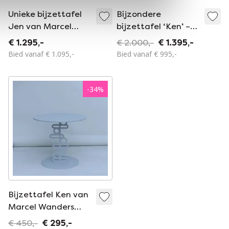
Unieke bijzettafel
Bijzondere
Jen van Marcel
bijzettafel ‘Ken’ –
Wanders – laatste
Marcel Wanders –
€ 1.295,-
€ 2.000,-
€ 1.395,-
exemplaar, nu
iconisch design
Bied vanaf € 1.095,-
Bied vanaf € 995,-
verkrijgbaar
-
34
%
Bijzettafel Ken van
Marcel Wanders
voor Quodes –
€ 450,-
€ 295,-