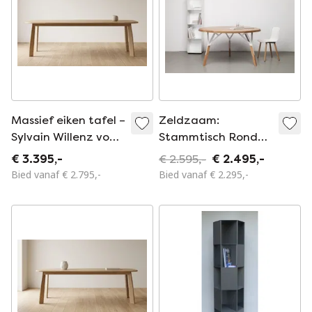
Massief eiken tafel –
Zeldzaam:
Sylvain Willenz voor
Stammtisch Ronde
Quodes – 280 cm
tafel Ø130 cm –
€ 3.395,-
€ 2.595,-
€ 2.495,-
ontwerp Alfredo
Bied vanaf € 2.795,-
Bied vanaf € 2.295,-
Häberli (Quodes)