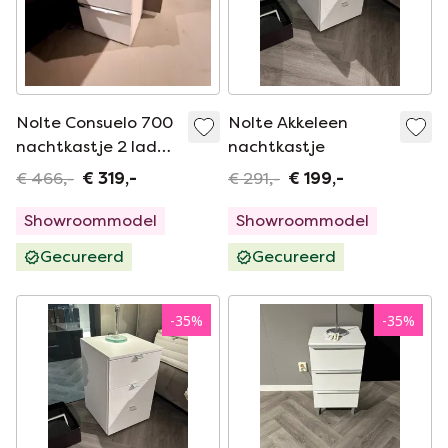
Nolte Consuelo 700
Nolte Akkeleen
nachtkastje 2 lades
nachtkastje
poolwit
€ 466,-
€ 319,-
€ 291,-
€ 199,-
Showroommodel
Showroommodel
Gecureerd
Gecureerd
-
35
%
-
35
%