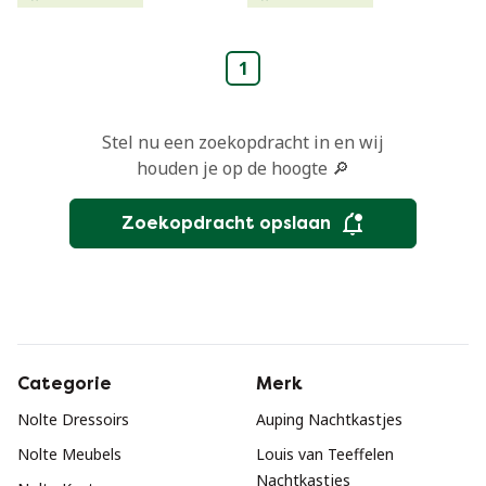
1
Stel nu een zoekopdracht in en wij
houden je op de hoogte 🔎
Zoekopdracht opslaan
Categorie
Merk
Nolte Dressoirs
Auping Nachtkastjes
Nolte Meubels
Louis van Teeffelen
Nachtkastjes