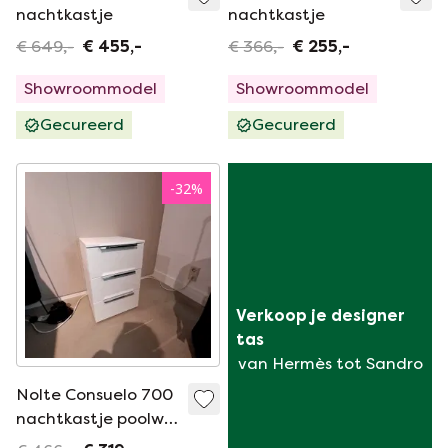
nachtkastje
nachtkastje
€ 649,-
€ 455,-
€ 366,-
€ 255,-
Showroommodel
Showroommodel
Gecureerd
Gecureerd
-
32
%
Verkoop je designer 
tas
van Hermès tot Sandro
Nolte Consuelo 700
nachtkastje poolwit
3 lades