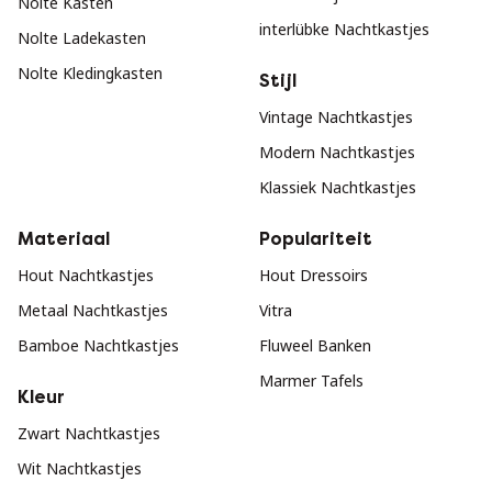
Nolte Kasten
interlübke Nachtkastjes
Nolte Ladekasten
Nolte Kledingkasten
Stijl
Vintage Nachtkastjes
Modern Nachtkastjes
Klassiek Nachtkastjes
Materiaal
Populariteit
Hout Nachtkastjes
Hout Dressoirs
Metaal Nachtkastjes
Vitra
Bamboe Nachtkastjes
Fluweel Banken
Marmer Tafels
Kleur
Zwart Nachtkastjes
Wit Nachtkastjes