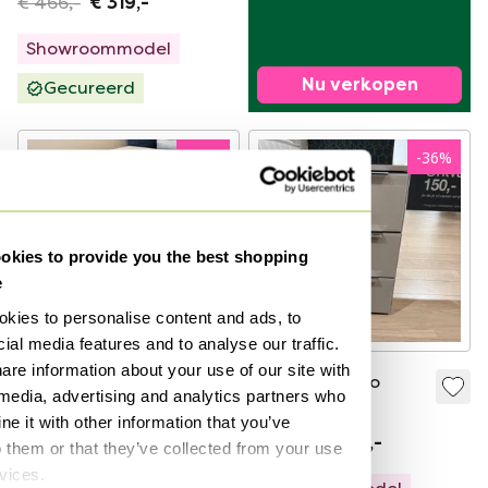
€ 466,-
€ 319,-
Showroommodel
Nu verkopen
Gecureerd
-
32
%
-
36
%
kies to provide you the best shopping
e
kies to personalise content and ads, to
ial media features and to analyse our traffic.
are information about your use of our site with
Nolte Akkeleen
Nolte Consuelo
 media, advertising and analytics partners who
nachtkastje
nachtkastje
e it with other information that you’ve
€ 291,-
€ 199,-
€ 627,-
€ 399,-
o them or that they’ve collected from your use
rvices.