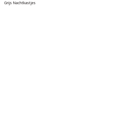
Grijs Nachtkastjes