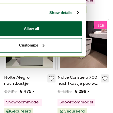
Showroommodel
Showroommodel
Gecureerd
Gecureerd
Show details
-
39
%
-
32
%
Allow all
Customize
Nolte Alegro
Nolte Consuelo 700
nachtkastje
nachtkastje poolwit
3 lades
€ 781,-
€ 475,-
€ 438,-
€ 299,-
Showroommodel
Showroommodel
Gecureerd
Gecureerd