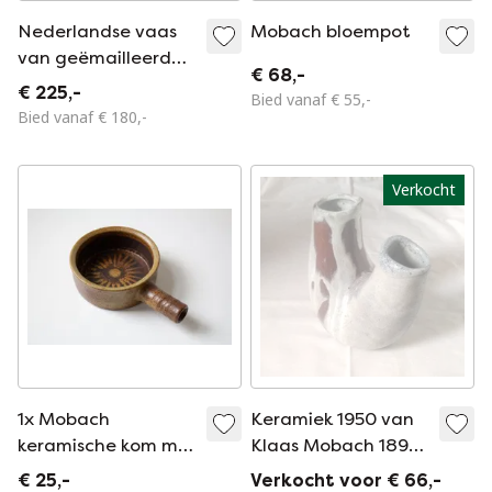
Nederlandse vaas
Mobach bloempot
van geëmailleerd
€ 68,-
keramiek MOBACH
€ 225,-
Bied vanaf € 55,-
1970
Bied vanaf € 180,-
Verkocht
1x Mobach
Keramiek 1950 van
keramische kom met
Klaas Mobach 1893-
handvat
1976. Uitgegeven
€ 25,-
Verkocht voor € 66,-