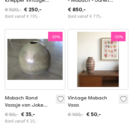
Knepper Vintage
- Mobach - Jaren
Keramiek Bloempot
zestig - Set van 3
€ 520,-
€ 250,-
€ 850,-
Vaas
planten potten
Bied vanaf € 195,-
Bied vanaf € 775,-
-
30
%
-
50
%
Mobach Rond
Vintage Mobach
Vaasje van Joke
Vaas
Stroes, gemerkt en
€ 50,-
€ 35,-
€ 100,-
€ 50,-
gesigneerd 1980.
Bied vanaf € 25,-