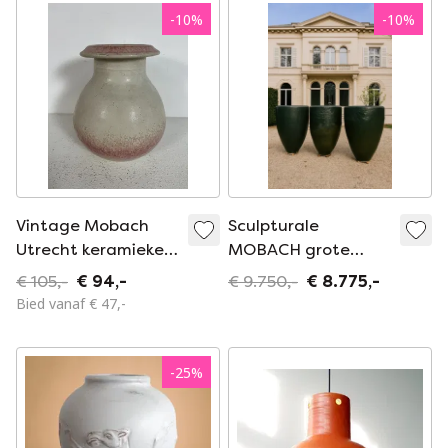
-
10
%
-
10
%
Vintage Mobach
Sculpturale
Utrecht keramieken
MOBACH grote
vaas
vazen ​​– unieke
€ 105,-
€ 94,-
€ 9.750,-
€ 8.775,-
stukken van
Bied vanaf € 47,-
meestervaklieden,
serie J1-3++++
-
25
%