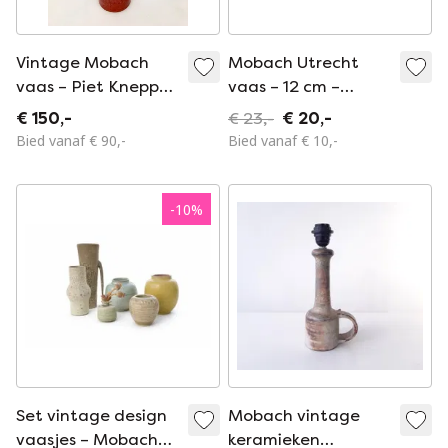
Vintage Mobach
Mobach Utrecht
vaas – Piet Knepper
vaas – 12 cm –
– jaren 60/70
handgemaakte
€ 150,-
€ 23,-
€ 20,-
keramiek
Bied vanaf € 90,-
Bied vanaf € 10,-
-
10
%
Set vintage design
Mobach vintage
vaasjes – Mobach
keramieken