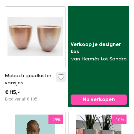
Verkoop je designer 
tas
van Hermès tot Sandro
Mobach goudluster
vaasjes
€ 115,-
Bied vanaf € 105,-
Nu verkopen
-
29
%
-
10
%