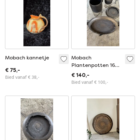
Mobach kannetje
Mobach
Plantenpotten 16
€ 75,-
Cm 21 Cm En 36,5
€ 140,-
Bied vanaf € 38,-
Cm
Bied vanaf € 100,-