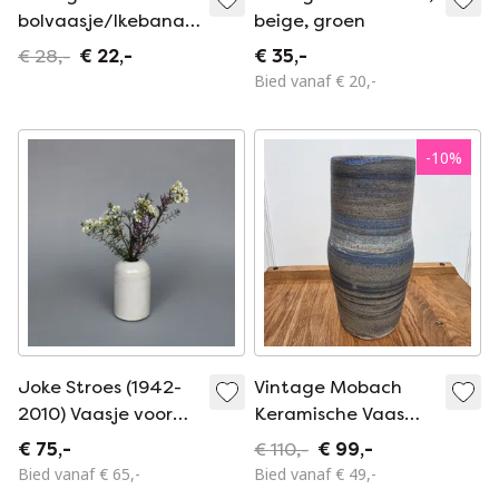
bolvaasje/Ikebana
beige, groen
Mobach Utrecht.
€ 28,-
€ 22,-
€ 35,-
Bied vanaf € 20,-
-
10
%
Joke Stroes (1942-
Vintage Mobach
2010) Vaasje voor
Keramische Vaas
Mobach, Utrecht
28cmx12cm
€ 75,-
€ 110,-
€ 99,-
Bied vanaf € 65,-
Bied vanaf € 49,-