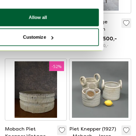
Allow all
Mobach Utrecht
Twee prachtige
vaas art deco stijl
Mobach vazen
Customize
€ 125,-
€ 112,-
€ 5.000,-
€ 2.500,-
Bied vanaf € 85,-
Bied vanaf € 1.500,-
-
52
%
Mobach Piet
Piet Knepper (1927)