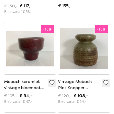
Utrecht & studio
lampvoet,
€ 130,-
€ 117,-
€ 135,-
keramiek
aardetinten mcm
Bied vanaf € 58,-
lampvoet
-
10
%
-
10
%
Mobach keramiek
Vintage Mobach
vintage bloempot
Piet Knepper
pot
keramieken pot
€ 105,-
€ 94,-
€ 120,-
€ 108,-
bloempot
Bied vanaf € 47,-
Bied vanaf € 54,-