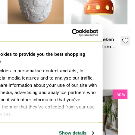
Mobach vaas Model
Oranje keramieken
221 met kamelen H
Mobach hanglamp,
28cm D 22cm
west germany fat
kies to provide you the best shopping
€ 160,-
€ 120,-
€ 235,-
lava stijl, vintage
e
Bied vanaf € 90,-
aardewerken oranje
kies to personalise content and ads, to
Gecureerd
lamp
ial media features and to analyse our traffic.
are information about your use of our site with
 media, advertising and analytics partners who
-
10
%
-
50
%
e it with other information that you’ve
o them or that they’ve collected from your use
rvices.
Show details