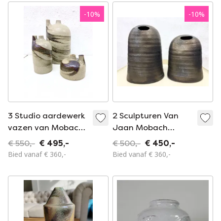
-
10
%
-
10
%
3 Studio aardewerk
2 Sculpturen Van
vazen van Mobach
Jaan Mobach
Nederland Design
Studio Keramiek
€ 550,-
€ 495,-
€ 500,-
€ 450,-
Joke Stroes jaren
Gesigneerd 60s 70s
Bied vanaf € 360,-
Bied vanaf € 360,-
80
Design