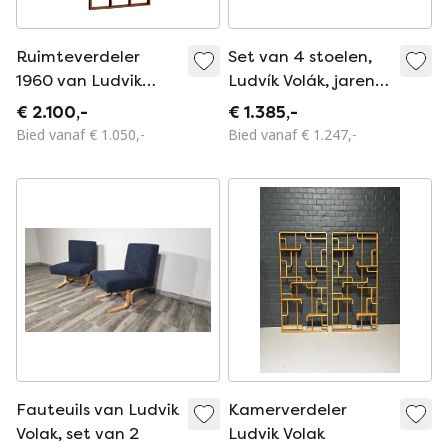
Ruimteverdeler
Set van 4 stoelen,
1960 van Ludvik
Ludvík Volák, jaren
Volak
60-70,
€ 2.100,-
€ 1.385,-
Tsjechoslowakije
Bied vanaf € 1.050,-
Bied vanaf € 1.247,-
Fauteuils van Ludvik
Kamerverdeler
Volak, set van 2
Ludvik Volak