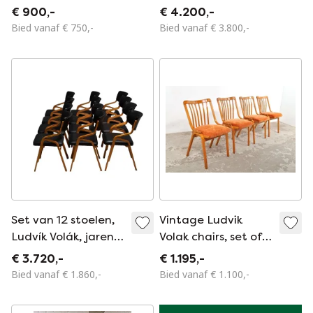
€ 900,-
€ 4.200,-
Bied vanaf € 750,-
Bied vanaf € 3.800,-
Set van 12 stoelen,
Vintage Ludvik
Ludvík Volák, jaren
Volak chairs, set of
60-70,
4, 1960s
€ 3.720,-
€ 1.195,-
Tsjechoslowakije
Bied vanaf € 1.860,-
Bied vanaf € 1.100,-