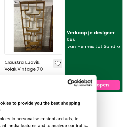
Verkoop je designer 
tas
van Hermès tot Sandro
Claustra Ludvik
Volak Vintage 70
€ 1.980,-
Bied vanaf € 1.386,-
Nu verkopen
kies to provide you the best shopping
e
kies to personalise content and ads, to
ial media features and to analyse our traffic.