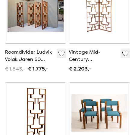
Roomdivider Ludvik
Vintage Mid-
Volak Jaren 60
Century
Kamerscherm
Roomdividers Van
€ 1.845,-
€ 1.775,-
€ 2.203,-
Beukenhout
Ludvík Volák