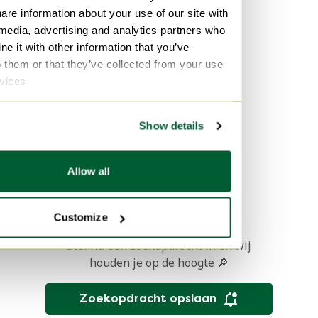
are information about your use of our site with
 media, advertising and analytics partners who
e it with other information that you’ve
o them or that they’ve collected from your use
rvices.
Kamerscherm
Claustra van Ludvik
Volak
Show details
€ 1.800,-
Bied vanaf € 1.260,-
Allow all
1
Customize
Stel nu een zoekopdracht in en wij
houden je op de hoogte 🔎
Zoekopdracht opslaan