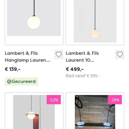
Lambert & Fils
Lambert & Fils
Hanglamp Laurent
Laurent 10
10
Hanglamp. Nieuw in
€ 139,-
€ 499,-
doos.
Bied vanaf € 399,-
Gecureerd
-
52
%
-
28
%