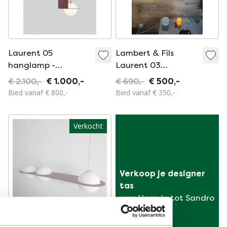
Laurent 05
Lambert & Fils
hanglamp -
Laurent 03
Ontwerp
hanglamp
€ 2.100,-
€ 1.000,-
€ 690,-
€ 500,-
Lambert&Fils -
Bied vanaf € 800,-
Bied vanaf € 350,-
Canada
Verkocht
Verkoop je designer 
tas
van Hermès tot Sandro