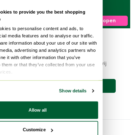
LRT07 lamp
Lambert & Fils
kies to provide you the best shopping
e
Verkocht voor € 690,-
Nu verkopen
kies to personalise content and ads, to
ial media features and to analyse our traffic.
1
are information about your use of our site with
 media, advertising and analytics partners who
e it with other information that you’ve
Stel nu een zoekopdracht in en wij
o them or that they’ve collected from your use
houden je op de hoogte 🔎
rvices.
Zoekopdracht opslaan
Show details
Allow all
Customize
Categorie
Merk