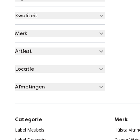
Kwaliteit
Merk
Artiest
Locatie
Afmetingen
Categorie
Merk
Label Meubels
Hülsta Vitri
Label Dressoirs
Gispen Vitri