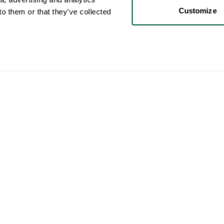
Customize
o them or that they’ve collected
Gebruiker
Categorieën
Kop
Mijn account
Meubels
Zo w
Verkopen
Verlichting
Zo w
Aankopen
Kunst
Whop
Jouw advertenties
Decoratie
Cura
Opgeslagen
Koffietafelboeken
Zo w
zoekopdrachten
Merken
Bez
Mijn chats & biedingen
Collecties
Zo w
Mijn favorieten