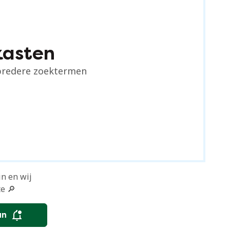
kasten
 bredere zoektermen
in en wij
e 🔎
an