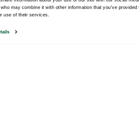
 who may combine it with other information that you’ve provided t
r use of their services.
tails
Onze klantenservice is open op
werkdagen tussen 09:30 en 17:00
Bezoek ons help center
Nieuwsbrief