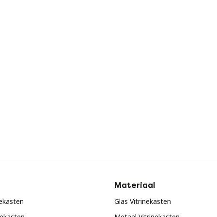
Materiaal
nekasten
Glas Vitrinekasten
nekasten
Metaal Vitrinekasten