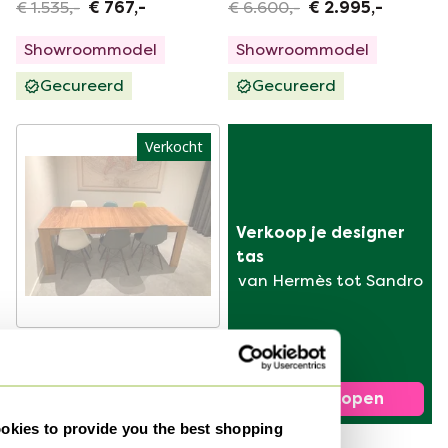
€ 1.535,-
€ 767,-
€ 6.600,-
€ 2.995,-
Showroommodel
Showroommodel
Gecureerd
Gecureerd
Verkocht
Verkoop je designer 
tas
van Hermès tot Sandro
Hulsta eettafel
Verkocht voor € 290,-
Nu verkopen
kies to provide you the best shopping