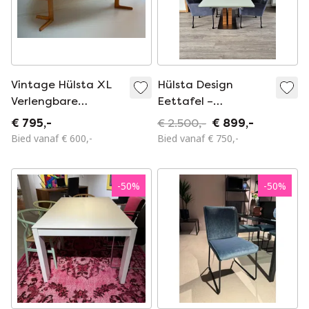
Vintage Hülsta XL
Hülsta Design
Verlengbare
Eettafel –
Eettafel in
Gesatineerd Glas,
€ 795,-
€ 2.500,-
€ 899,-
Kersenhout – 150-
Walnoothout & RVS
Bied vanaf € 600,-
Bied vanaf € 750,-
285 cm
-
50
%
-
50
%