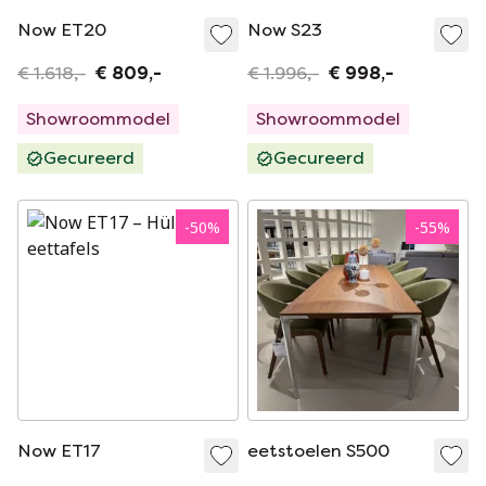
Now ET20
Now S23
€ 1.618,-
€ 809,-
€ 1.996,-
€ 998,-
Showroommodel
Showroommodel
Gecureerd
Gecureerd
-
50
%
-
55
%
Now ET17
eetstoelen S500