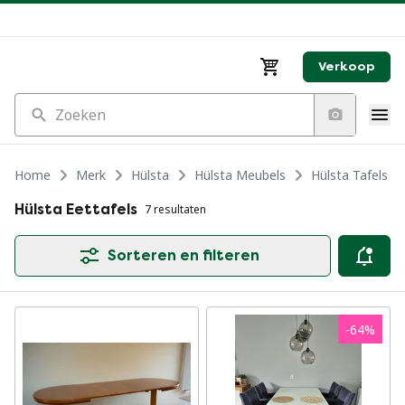
Verkoop
Zoeken
Home
Merk
Hülsta
Hülsta Meubels
Hülsta Tafels
Hülsta Eettafels
7 resultaten
Sorteren en filteren
-
64
%