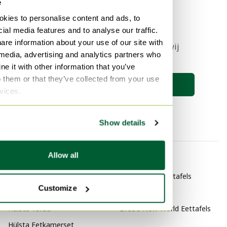
e
1
kies to personalise content and ads, to
ial media features and to analyse our traffic.
are information about your use of our site with
Stel nu een zoekopdracht in en wij
 media, advertising and analytics partners who
houden je op de hoogte 🔎
e it with other information that you’ve
o them or that they’ve collected from your use
Zoekopdracht opslaan
rvices.
Show details
Allow all
Categorie
Merk
Hülsta Meubels
Studio Henk Eettafels
Customize
Hülsta Kaptafels
HAY Eettafels
Hülsta Tafels
Bree's New World Eettafels
Hülsta Eetkamerset