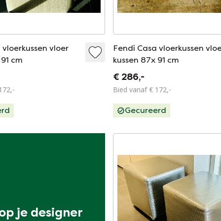
 vloerkussen vloer
Fendi Casa vloerkussen vlo
 91 cm
kussen 87x 91 cm
€ 286,-
172,-
Bied vanaf € 172,-
erd
Gecureerd
p je designer 