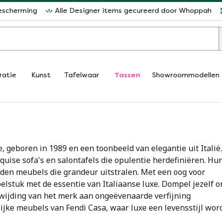
escherming
Alle Designer items gecureerd door Whoppah
ratie
Kunst
Tafelwaar
Tassen
Showroommodellen
 geboren in 1989 en een toonbeeld van elegantie uit Italië
quise sofa's en salontafels die opulentie herdefiniëren. Hu
den meubels die grandeur uitstralen. Met een oog voor
elstuk met de essentie van Italiaanse luxe. Dompel jezelf 
oewijding van het merk aan ongeëvenaarde verfijning
jke meubels van Fendi Casa, waar luxe een levensstijl word