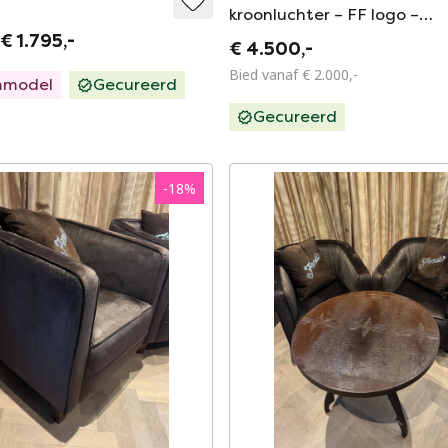
kroonluchter – FF logo –
exclusieve design hanglam
€ 1.795,-
€ 4.500,-
Bied vanaf € 2.000,-
mmodel
Gecureerd
Gecureerd
-
18
%