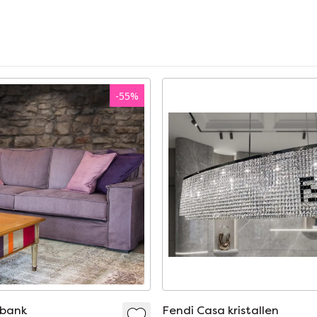
-
55
%
sbank
Fendi Casa kristallen