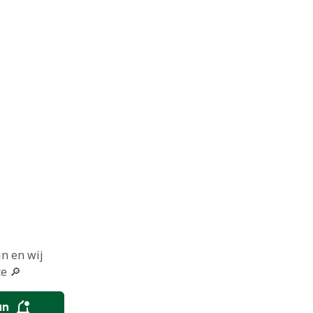
in en wij
e 🔎
an