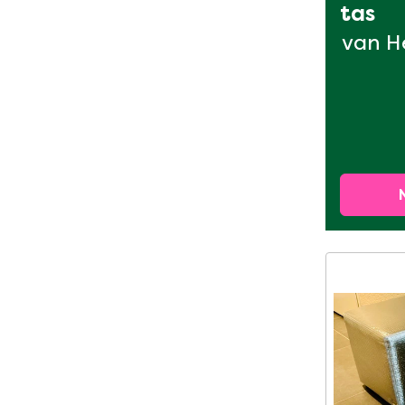
tas
van H