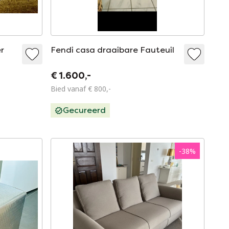
er
Fendi casa draaibare Fauteuil
€ 1.600,-
Bied vanaf € 800,-
Gecureerd
-
38
%