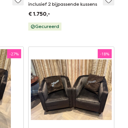
inclusief 2 bijpassende kussens
p
€ 1.750,-
Gecureerd
-
27
%
-
18
%