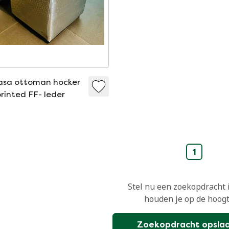
asa ottoman hocker
 printed FF- leder
1
Stel nu een zoekopdracht 
houden je op de hoogt
Zoekopdracht opsla