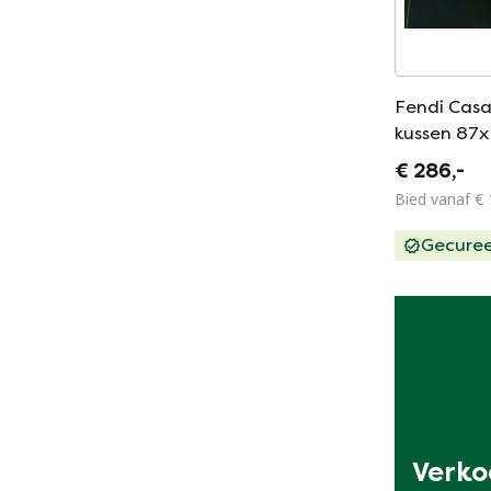
Fendi Casa
kussen 87x
€ 286,-
Bied vanaf € 
Gecure
Verkoo