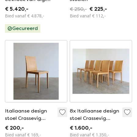
Sabadin voor
€ 5.420,-
€ 250,-
€ 225,-
Crassevig, set van 5
Bied vanaf € 4.878,-
Bied vanaf € 112,-
Gecureerd
Italiaanse design
8x Italiaanse design
stoel Crassevig
stoel Crassevig
Anna
Anna
€ 200,-
€ 1.600,-
Bied vanaf € 169,-
Bied vanaf € 1.350,-