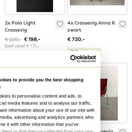
2x Pola Light
4x Crassevig Anna R
Crassevig
zwart
€ 220,-
€ 198,-
€ 720,-
Bied vanaf € 171,-
Gecureerd
kies to provide you the best shopping
e
kies to personalise content and ads, to
ial media features and to analyse our traffic.
are information about your use of our site with
 media, advertising and analytics partners who
e it with other information that you’ve
Schommelstoel
Asia stoel Crassevig
o them or that they’ve collected from your use