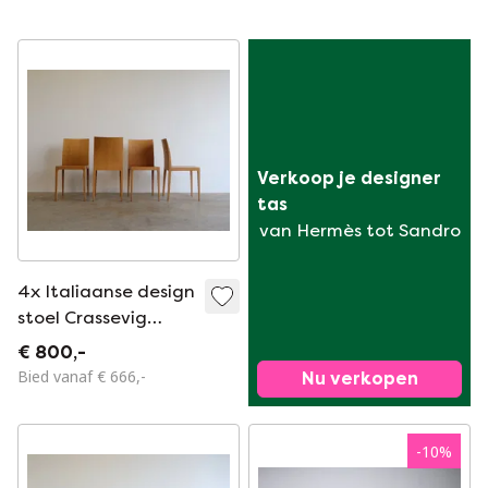
Verkoop je designer 
tas
van Hermès tot Sandro
4x Italiaanse design
stoel Crassevig
Anna
€ 800,-
Bied vanaf € 666,-
Nu verkopen
-
10
%