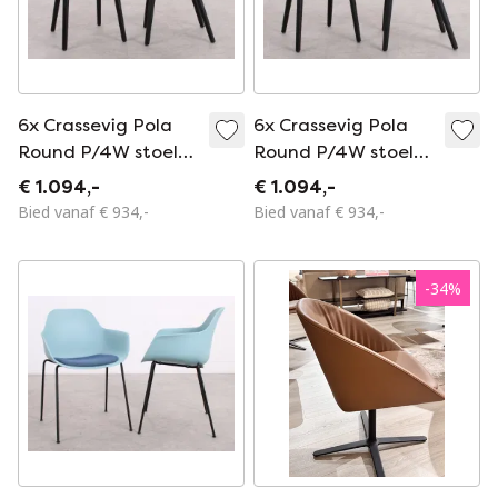
6x Crassevig Pola
6x Crassevig Pola
Round P/4W stoel
Round P/4W stoel
blauw gemêleerd
blauw
€ 1.094,-
€ 1.094,-
Bied vanaf € 934,-
Bied vanaf € 934,-
-
34
%