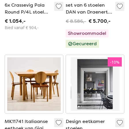
6x Crassevig Pola
set van 6 stoelen
Round P/4L stoel
DAN van Draenert
blauw
in leder
€ 1.054,-
€ 8.586,-
€ 5.700,-
Bied vanaf € 904,-
Showroommodel
Gecureerd
-
10
%
MK11741 Italiaanse
Design eetkamer
eethoek van Gigi
stoelen