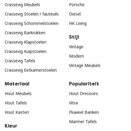
Crassevig Meubels
Porsche
Crassevig Stoelen / fauteuils
Diesel
Crassevig Schommelstoelen
HK Living
Crassevig Barkrukken
Stijl
Crassevig Klapstoelen
Vintage
Crassevig Kuipstoelen
Modern
Crassevig Tafels
Vintage Meubels
Crassevig Eetkamerstoelen
Materiaal
Populariteit
Hout Meubels
Hout Dressoirs
Hout Tafels
Vitra
Hout Kasten
Fluweel Banken
Marmer Tafels
Kleur