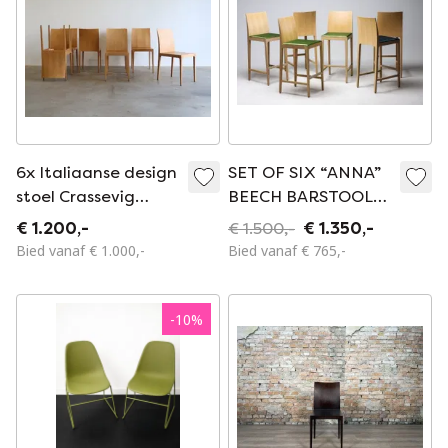
6x Italiaanse design
SET OF SIX “ANNA”
stoel Crassevig
BEECH BARSTOOLS
Anna
BY CRASSEVIG,
€ 1.200,-
€ 1.500,-
€ 1.350,-
ITALY, 1990S
Bied vanaf € 1.000,-
Bied vanaf € 765,-
-
10
%