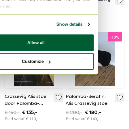
"Dondolo" van Luigi
rvices.
€ 110,-
Crassevig, Italië,
€ 980,-
Bied vanaf € 95,-
jaren 1970
Show details
-
10
%
-
10
%
Allow all
Customize
Crassevig Alis stoel
Palomba-Serafini
door Palomba-
Alis Crassevig stoel
Serafini
€ 150,-
€ 135,-
€ 200,-
€ 180,-
Bied vanaf € 110,-
Bied vanaf € 140,-