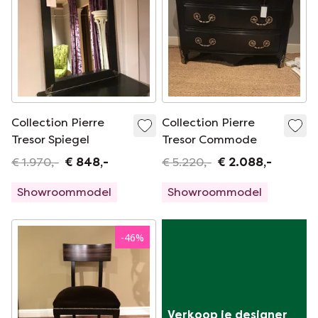
Collection Pierre
Collection Pierre
Tresor Spiegel
Tresor Commode
€ 1.970,-
€ 848,-
€ 5.220,-
€ 2.088,-
Showroommodel
Showroommodel
-
46
%
Verkoop je designer 