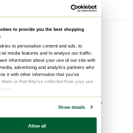
kies to provide you the best shopping
Categorie
Merk
e
Collection Pierre
Porsche
kies to personalise content and ads, to
Eetkamerstoelen
Diesel
ial media features and to analyse our traffic.
Collection Pierre Kasten
HK Living
are information about your use of our site with
Collection Pierre Decoratie
 media, advertising and analytics partners who
Stijl
e it with other information that you’ve
Collection Pierre Spiegels
o them or that they’ve collected from your use
Vintage
Collection Pierre Meubels
rvices.
Modern
Collection Pierre Stoelen /
fauteuils
Vintage Meubels
Show details
Materiaal
Populariteit
Hout Meubels
Hout Dressoirs
Allow all