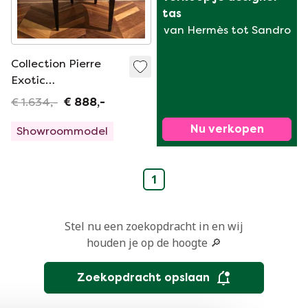
tas
van Hermès tot Sandro
Collection Pierre
Exotic
eetkamerstoel
€ 1.634,-
€ 888,-
Nu verkopen
Showroommodel
1
Stel nu een zoekopdracht in en wij
houden je op de hoogte 🔎
Zoekopdracht opslaan