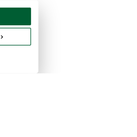
en & verkopen
Whoppah
erkt verkopen
Over ons
erkt kopen
Reviews
pah zakelijk
Veelgestelde vragen
tieregels
Contact
erkt betalen
Privacybeleid