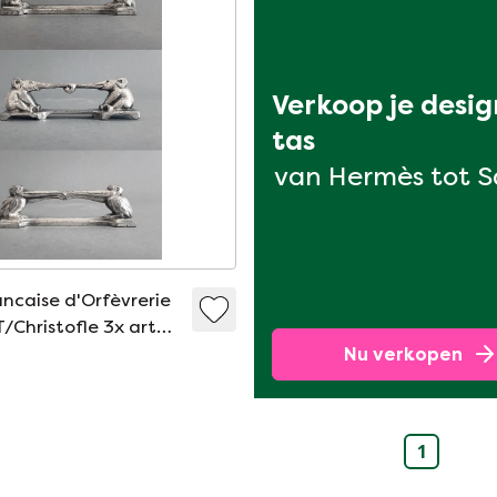
Verkoop je desig
tas
van Hermès tot 
ancaise d'Orfèvrerie
/Christofle 3x art
ant pelikanen-
Nu verkopen
 1920
1