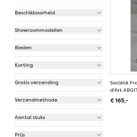
Beschikbaarheid
Showroommodellen
Bieden
Korting
Gratis verzending
Société Fr
d'Art ARGIT
deco - olif
Verzendmethode
€ 165,-
meshouder
Aantal stuks
Prijs