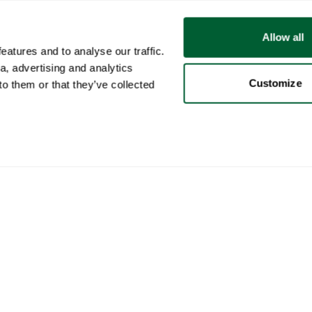
Allow all
atures and to analyse our traffic.
a, advertising and analytics
Customize
o them or that they’ve collected
Gebruiker
Categorieën
Kop
Mijn account
Meubels
Zo w
Verkopen
Verlichting
Zo w
Aankopen
Kunst
Whop
Jouw advertenties
Decoratie
Cura
Opgeslagen
Koffietafelboeken
Zo w