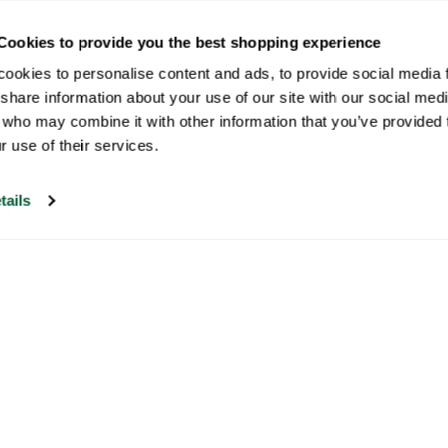
Cookies to provide you the best shopping experience
ookies to personalise content and ads, to provide social media fe
share information about your use of our site with our social medi
 who may combine it with other information that you’ve provided t
r use of their services.
tails
Onze klantenservice is open op
werkdagen tussen 09:30 en 17:00
Bezoek ons help center