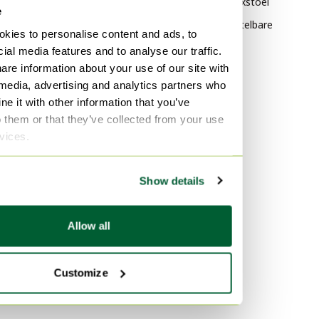
Verstelbare relaxstoel
e
Industrieel Verstelbare
kies to personalise content and ads, to
relaxstoel
ial media features and to analyse our traffic.
are information about your use of our site with
Materiaal
Populariteit
 media, advertising and analytics partners who
Kunststof Verstelbare
Hout Dressoirs
e it with other information that you’ve
relaxstoel
o them or that they’ve collected from your use
Vitra
rvices.
Biopolymeer en andere
Fluweel Banken
duurzame materialen
Marmer Tafels
Verstelbare relaxstoel
Show details
Metaal Verstelbare relaxstoel
Allow all
Kleur
Roze Verstelbare relaxstoel
Customize
Bruin Verstelbare relaxstoel
Paars Verstelbare relaxstoel