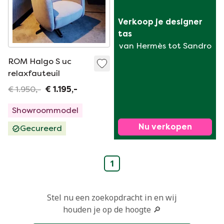
Verkoop je designer 
tas
van Hermès tot Sandro
ROM Halgo S uc
relaxfauteuil
€ 1.950,-
€ 1.195,-
Showroommodel
Nu verkopen
Gecureerd
1
Stel nu een zoekopdracht in en wij
houden je op de hoogte 🔎