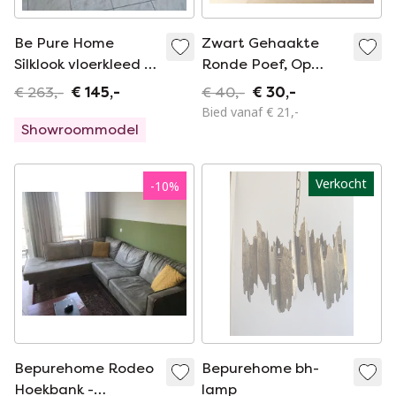
Be Pure Home
Zwart Gehaakte
Silklook vloerkleed -
Ronde Poef, Op
170x240
Houten Pootjes
€ 263,-
€ 145,-
€ 40,-
€ 30,-
Bied vanaf € 21,-
Showroommodel
Verkocht
-
10
%
Bepurehome Rodeo
Bepurehome bh-
Hoekbank -
lamp