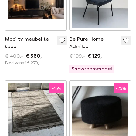
Mooi tv meubel te
Be Pure Home
koop
Admit
eetkamerstoel
€ 400,-
€ 360,-
€ 199,-
€ 129,-
Bied vanaf € 270,-
Showroommodel
-
45
%
-
25
%