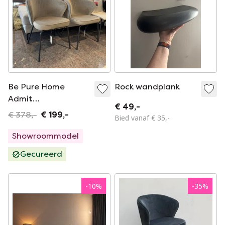
Be Pure Home
Rock wandplank
Admit
€ 49,-
eetkamerstoel (set
€ 378,-
€ 199,-
Bied vanaf € 35,-
van 2)
Showroommodel
Gecureerd
-
10
%
-
35
%