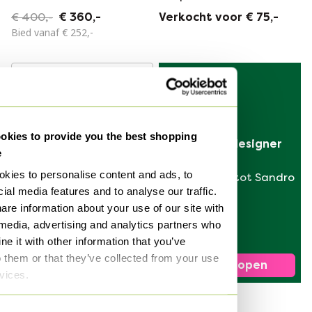
Elephant Skin
€ 400,-
€ 360,-
Verkocht voor € 75,-
Bied vanaf € 252,-
Verkocht
kies to provide you the best shopping
Verkoop je designer 
e
tas
kies to personalise content and ads, to
van Hermès tot Sandro
ial media features and to analyse our traffic.
are information about your use of our site with
De Bijenkorf
 media, advertising and analytics partners who
BePureHome -
e it with other information that you’ve
Rodeo Hoekbank
o them or that they’ve collected from your use
Verkocht voor € 600,-
Nu verkopen
met bijzettafel
rvices.