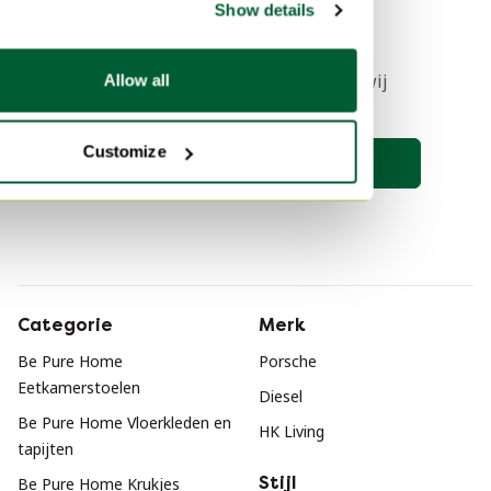
1
Show details
Stel nu een zoekopdracht in en wij
Allow all
houden je op de hoogte 🔎
Customize
Zoekopdracht opslaan
Categorie
Merk
Be Pure Home
Porsche
Eetkamerstoelen
Diesel
Be Pure Home Vloerkleden en
HK Living
tapijten
Stijl
Be Pure Home Krukjes