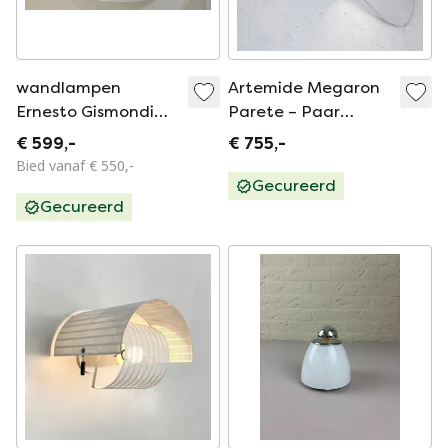
wandlampen
Artemide Megaron
Ernesto Gismondi
Parete – Paar
voor Artemide,
wandlampen van
€ 599,-
€ 755,-
1980's
Gianfranco Frattini,
Bied vanaf € 550,-
1970
Gecureerd
Gecureerd