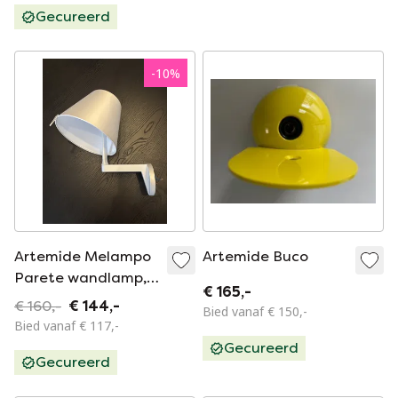
Gecureerd
-
10
%
Artemide Melampo
Artemide Buco
Parete wandlamp,
€ 165,-
ontworpen door
€ 160,-
€ 144,-
Bied vanaf € 150,-
Adrien Gardère.
Bied vanaf € 117,-
Gecureerd
Gecureerd