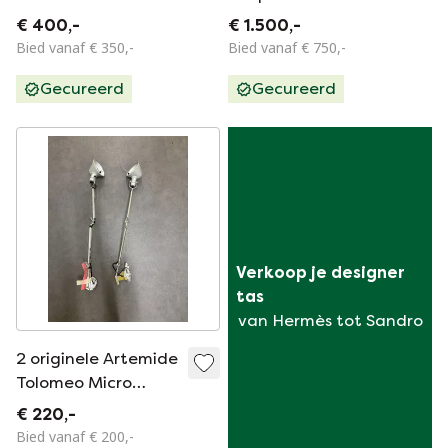
€ 400,-
€ 1.500,-
Bied vanaf € 350,-
Bied vanaf € 750,-
Gecureerd
Gecureerd
Verkoop je designer 
tas
van Hermès tot Sandro
2 originele Artemide
Tolomeo Micro
wandlampen
€ 220,-
Bied vanaf € 200,-