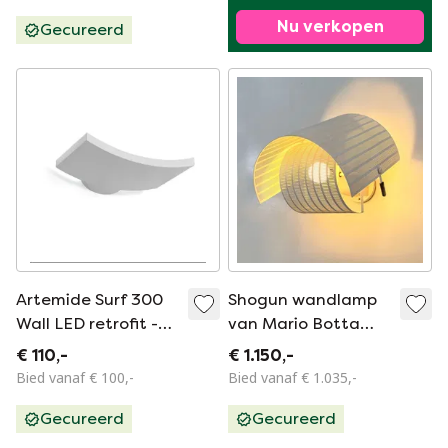
Nu verkopen
Gecureerd
Artemide Surf 300
Shogun wandlamp
Wall LED retrofit -
van Mario Botta
nieuw
voor Artemide, jaren
€ 110,-
€ 1.150,-
80.
Bied vanaf € 100,-
Bied vanaf € 1.035,-
Gecureerd
Gecureerd