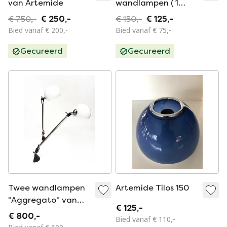
van Artemide
wandlampen ( 1
lamp is stuk )
€ 750,-
€ 250,-
€ 150,-
€ 125,-
Bied vanaf € 200,-
Bied vanaf € 75,-
Gecureerd
Gecureerd
Twee wandlampen
Artemide Tilos 150
"Aggregato" van
€ 125,-
Enzo Mari voor
€ 800,-
Bied vanaf € 110,-
Artemide, 1974.