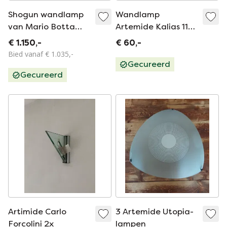
Shogun wandlamp
Wandlamp
van Mario Botta
Artemide Kalias 110
voor Artemide, jaren
- Ernesto Gismondi
€ 1.150,-
€ 60,-
80.
Bied vanaf € 1.035,-
Gecureerd
Gecureerd
Artimide Carlo
3 Artemide Utopia-
Forcolini 2x
lampen