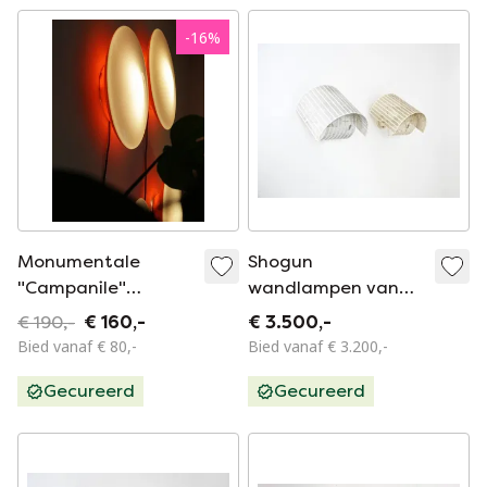
-
16
%
Monumentale
Shogun
"Campanile"
wandlampen van
wandlampen,
Mario Botta voor
€ 190,-
€ 160,-
€ 3.500,-
ontworpen door
Artemide, jaren 80,
Bied vanaf € 80,-
Bied vanaf € 3.200,-
Patrick Jouin voor
set van 2
Gecureerd
Gecureerd
Artemide, 2000.