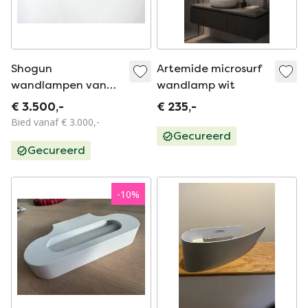
Shogun
Artemide microsurf
wandlampen van
wandlamp wit
Mario Botta voor
€ 3.500,-
€ 235,-
Artemide, jaren 80,
Bied vanaf € 3.000,-
set van 2
Gecureerd
Gecureerd
-
10
%