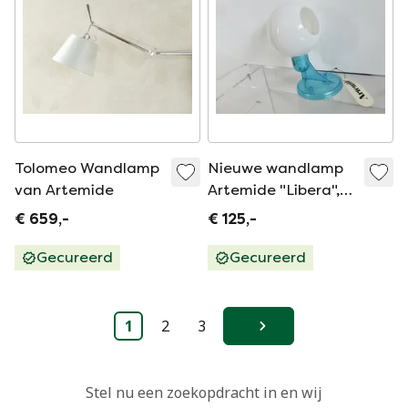
Tolomeo Wandlamp
Nieuwe wandlamp
van Artemide
Artemide "Libera",
ontwerp De Michele
€ 659,-
€ 125,-
De Lucchi, 2013
Gecureerd
Gecureerd
1
2
3
Volgende
Stel nu een zoekopdracht in en wij