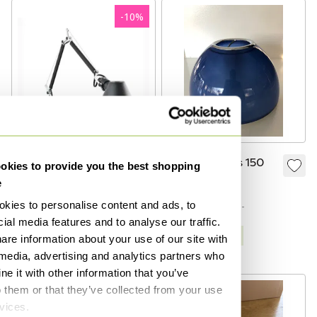
-
10
%
Artemide Tolomeo
Artemide Tilos 150
kies to provide you the best shopping
wandlamp zwart
e
€ 110,-
€ 185,-
€ 166,-
kies to personalise content and ads, to
Bied vanaf € 100,-
Bied vanaf € 148,-
ial media features and to analyse our traffic.
Gecureerd
are information about your use of our site with
Gecureerd
 media, advertising and analytics partners who
e it with other information that you’ve
o them or that they’ve collected from your use
rvices.