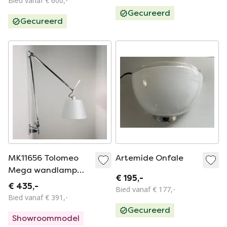
Bied vanaf € 600,-
Gecureerd
Gecureerd
MK11656 Tolomeo
Artemide Onfale
Mega wandlamp
€ 195,-
van Michele De
€ 435,-
Bied vanaf € 177,-
Lucchi & Giancarlo
Bied vanaf € 391,-
Fassina voor
Gecureerd
Showroommodel
Artemide