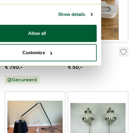
Show details
Allow all
VeArt wandlampen
Artemide Talo
Customize
van Ernesto
Wandlamp
Gismondi, jaren 80
€ 750,-
€ 50,-
Gecureerd