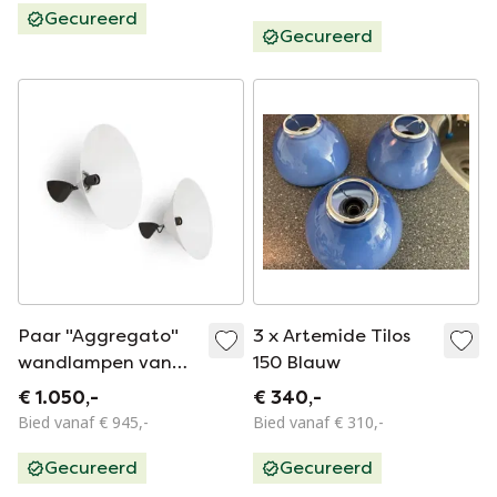
Gecureerd
Gecureerd
Paar "Aggregato"
3 x Artemide Tilos
wandlampen van
150 Blauw
Enzo Mari voor
€ 1.050,-
€ 340,-
Artemide, 1970
Bied vanaf € 945,-
Bied vanaf € 310,-
Gecureerd
Gecureerd