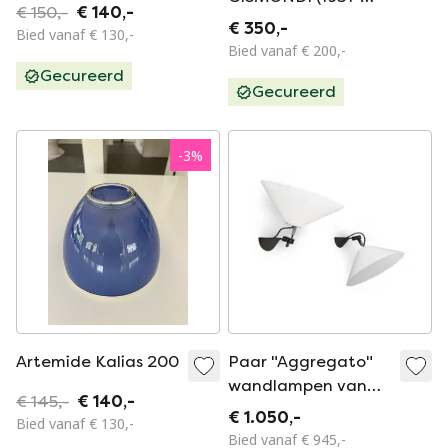
€ 150,-
€ 140,-
2020) - Sintesi -
€ 350,-
Bied vanaf € 130,-
Lamp (2) - Metaal
Bied vanaf € 200,-
Gecureerd
Gecureerd
-
3
%
Artemide Kalias 200
Paar "Aggregato"
wandlampen van
€ 145,-
€ 140,-
Enzo Mari voor
€ 1.050,-
Bied vanaf € 130,-
Artemide, 1970
Bied vanaf € 945,-