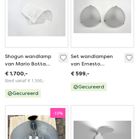
Shogun wandlamp
Set wandlampen
van Mario Botta
van Ernesto
voor Artemide, jaren
Gismondi voor
€ 1.700,-
€ 599,-
80.
Artemide, 1980's
Bied vanaf € 1.500,-
Gecureerd
Gecureerd
-
10
%