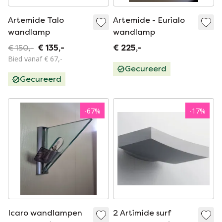
Artemide Talo
Artemide - Eurialo
wandlamp
wandlamp
€ 150,-
€ 135,-
€ 225,-
Bied vanaf € 67,-
Gecureerd
Gecureerd
-
67
%
-
17
%
Icaro wandlampen
2 Artimide surf