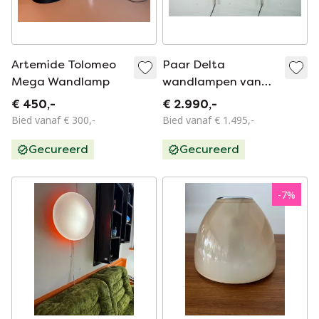
Artemide Tolomeo
Paar Delta
Mega Wandlamp
wandlampen van
Sergio Mazza voor
€ 450,-
€ 2.990,-
Artemide. Italië,
Bied vanaf € 300,-
Bied vanaf € 1.495,-
jaren 60.
Gecureerd
Gecureerd
-
7
%