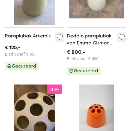
Paraplubak Artemis
Dedalo paraplubak
van Emma Gismondi
€ 125,-
Schweinberger voor
€ 800,-
Bied vanaf € 85,-
Artemide, jaren 60
Bied vanaf € 400,-
Gecureerd
Gecureerd
-
10
%