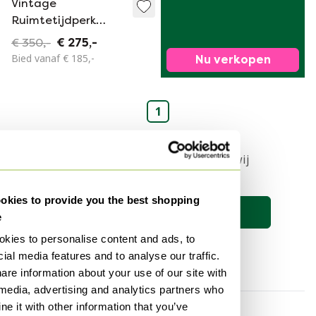
Vintage
Ruimtetijdperk
Dedalo Paraplubak
€ 350,-
€ 275,-
Artemide
Bied vanaf € 185,-
Nu verkopen
1
Stel nu een zoekopdracht in en wij
houden je op de hoogte 🔎
kies to provide you the best shopping
Zoekopdracht opslaan
e
kies to personalise content and ads, to
ial media features and to analyse our traffic.
are information about your use of our site with
 media, advertising and analytics partners who
e it with other information that you’ve