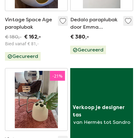
Vintage Space Age
Dedalo paraplubak
paraplubak
door Emma
Gismondi
€ 180,-
€ 162,-
€ 380,-
Schweinberger voor
Bied vanaf € 81,-
Artemide, jaren '70
Gecureerd
Gecureerd
-
21
%
Verkoop je designer 
tas
van Hermès tot Sandro