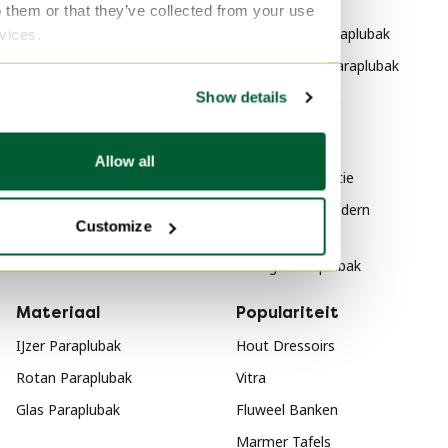
Categorie
Merk
o them or that they’ve collected from your use
Artemide Decoratie
Bořek Šípek Paraplubak
rvices.
Artemide Kapstokken
Rob Eckhardt Paraplubak
Artemide Decoratieve
Giso Paraplubak
Show details
objecten
Stijl
Artemide Spiegels
Allow all
Vintage Decoratie
Mid Century Modern
Customize
Paraplubak
Vintage Paraplubak
Materiaal
Populariteit
IJzer Paraplubak
Hout Dressoirs
Rotan Paraplubak
Vitra
Glas Paraplubak
Fluweel Banken
Marmer Tafels