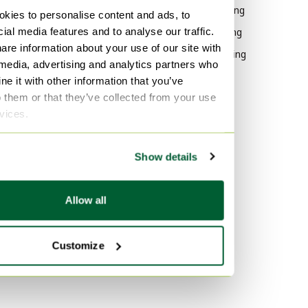
Vintage Verlichting
kies to personalise content and ads, to
ial media features and to analyse our traffic.
Design Verlichting
are information about your use of our site with
Modern Verlichting
 media, advertising and analytics partners who
e it with other information that you’ve
Materiaal
Populariteit
o them or that they’ve collected from your use
Glas Verlichting
Hout Dressoirs
rvices.
Metaal Verlichting
Vitra
Kunststof Verlichting
Fluweel Banken
Show details
Marmer Tafels
Kleur
Allow all
Wit Verlichting
Zwart Verlichting
Customize
Transparant Verlichting