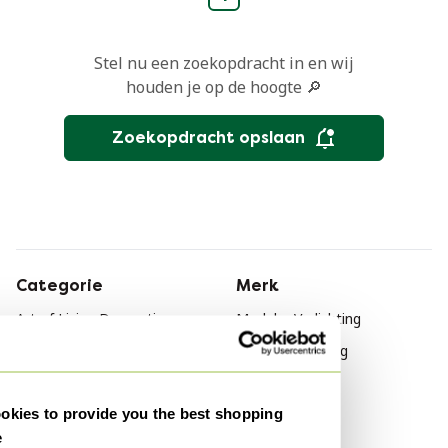
Stel nu een zoekopdracht in en wij
houden je op de hoogte 🔎
Zoekopdracht opslaan
Categorie
Merk
Art of Living Decoratie
Modular Verlichting
Art of Living Meubels
Philips Verlichting
Flos Verlichting
kies to provide you the best shopping
Stijl
e