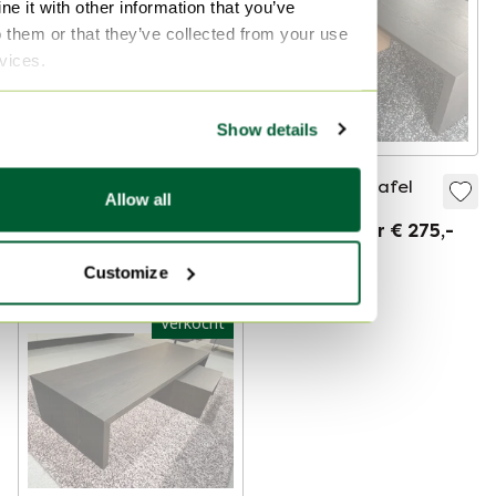
e it with other information that you’ve
o them or that they’ve collected from your use
rvices.
Show details
Arco Encore
2x Arco salontafel
Allow all
salontafel
Verkocht voor € 275,-
Verkocht voor € 180,-
Customize
Verkocht