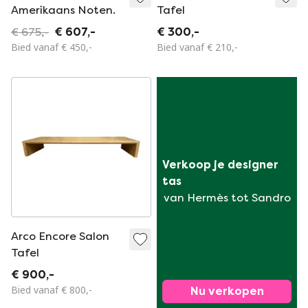
Amerikaans Noten.
Tafel
€ 675,-
€ 607,-
€ 300,-
Bied vanaf € 450,-
Bied vanaf € 210,-
Verkoop je designer 
tas
van Hermès tot Sandro
Arco Encore Salon
Tafel
€ 900,-
Bied vanaf € 800,-
Nu verkopen