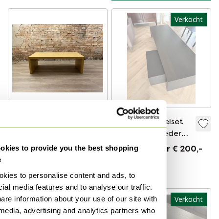
Verkocht
Arco Encore
Arco salontafelset
rechthoek
Deja Vú met lederen
zitkussen
kies to provide you the best shopping
€ 480,-
Verkocht voor € 200,-
e
Gecureerd
kies to personalise content and ads, to
ial media features and to analyse our traffic.
are information about your use of our site with
Verkocht
Verkocht
 media, advertising and analytics partners who