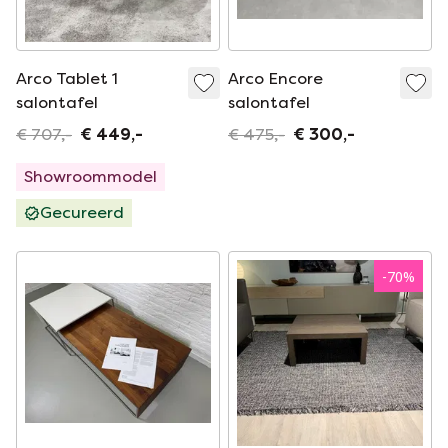
Arco Tablet 1
Arco Encore
salontafel
salontafel
€ 707,-
€ 449,-
€ 475,-
€ 300,-
Showroommodel
Gecureerd
-
70
%