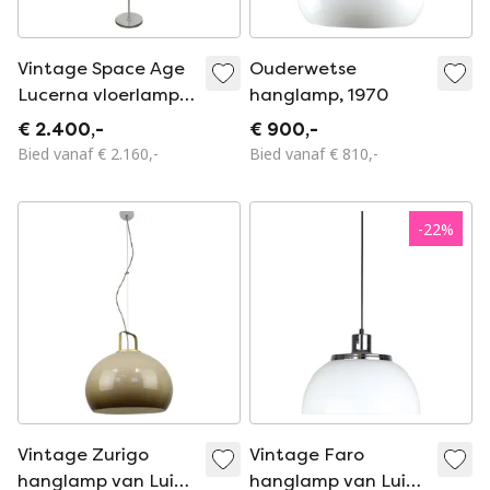
Vintage Space Age
Ouderwetse
Lucerna vloerlamp
hanglamp, 1970
door Luigi Massoni
€ 2.400,-
€ 900,-
voor Guzzini, 1960
Bied vanaf € 2.160,-
Bied vanaf € 810,-
-
22
%
Vintage Zurigo
Vintage Faro
hanglamp van Luigi
hanglamp van Luigi