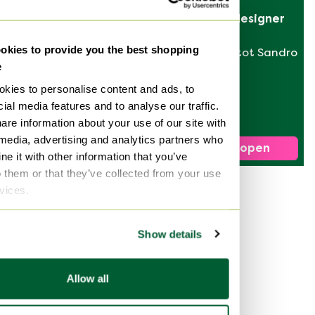
Verkoop je designer 
tas
kies to provide you the best shopping
van Hermès tot Sandro
e
kies to personalise content and ads, to
Vintage kunststof
ial media features and to analyse our traffic.
trolley met 2
are information about your use of our site with
afneembare
€ 1.095,-
 media, advertising and analytics partners who
plateaus van Luigi
Bied vanaf € 985,50
Nu verkopen
e it with other information that you’ve
Massoni voor
o them or that they’ve collected from your use
Guzzini, 1970
rvices.
Show details
Allow all