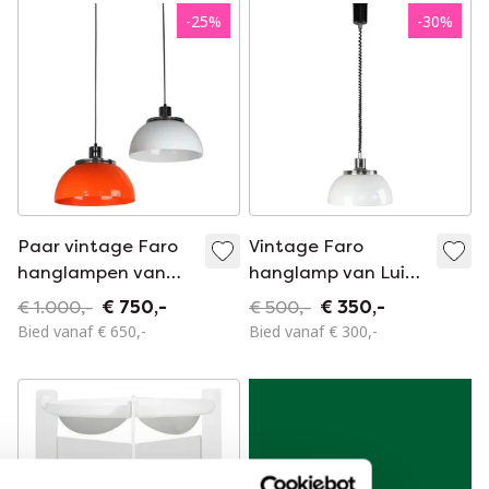
-
25
%
-
30
%
Paar vintage Faro
Vintage Faro
hanglampen van
hanglamp van Luigi
Luigi Massoni van
Massoni van
€ 1.000,-
€ 750,-
€ 500,-
€ 350,-
Guzzini, jaren 1960
Guzzini, jaren 1960
Bied vanaf € 650,-
Bied vanaf € 300,-