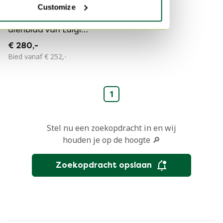
Customize
Vintage wit plastic
dienblad van Luigi
Massoni voor
€ 280,-
Guzzini, Italië 1980
Bied vanaf € 252,-
1
Stel nu een zoekopdracht in en wij
houden je op de hoogte 🔎
Zoekopdracht opslaan