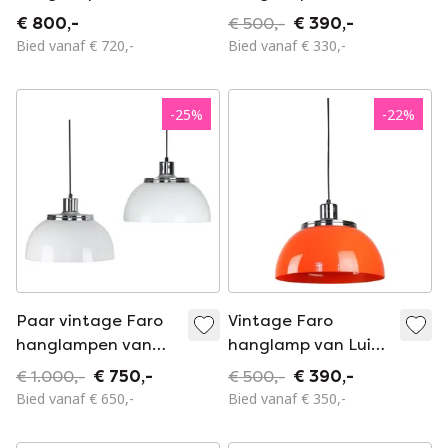
Massoni voor
Massoni van
€ 800,-
€ 500,-
€ 390,-
Guzzini
Guzzini, jaren 1960
Bied vanaf € 720,-
Bied vanaf € 330,-
-
25
%
-
22
%
Paar vintage Faro
Vintage Faro
hanglampen van
hanglamp van Luigi
Luigi Massoni van
Massoni van
€ 1.000,-
€ 750,-
€ 500,-
€ 390,-
Guzzini, jaren 1960
Guzzini, jaren 1960
Bied vanaf € 650,-
Bied vanaf € 350,-