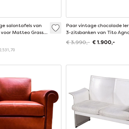
ge salontafels van
Paar vintage chocolade le
 voor Matteo Grassi,
3-zitsbanken van Tito Agno
voor Poltrona Frau, 1970
€ 3.990,-
€ 1.900,-
2.531,70