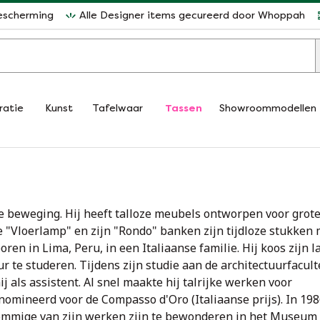
escherming
Alle Designer items gecureerd door Whoppah
ratie
Kunst
Tafelwaar
Tassen
Showroommodellen
ele beweging. Hij heeft talloze meubels ontworpen voor grot
e "Vloerlamp" en zijn "Rondo" banken zijn tijdloze stukken 
ren in Lima, Peru, in een Italiaanse familie. Hij koos zijn l
r te studeren. Tijdens zijn studie aan de architectuurfacult
j als assistent. Al snel maakte hij talrijke werken voor
enomineerd voor de Compasso d'Oro (Italiaanse prijs). In 19
ommige van zijn werken zijn te bewonderen in het Museum 