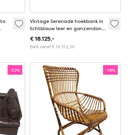
ito
Vintage Serenade hoekbank in
lichtblauw leer en ganzendons
van Tito Agnoli voor Frau, Italië
€ 18.125,-
1980
Bied vanaf € 16.312,50
-
52
%
-
18
%