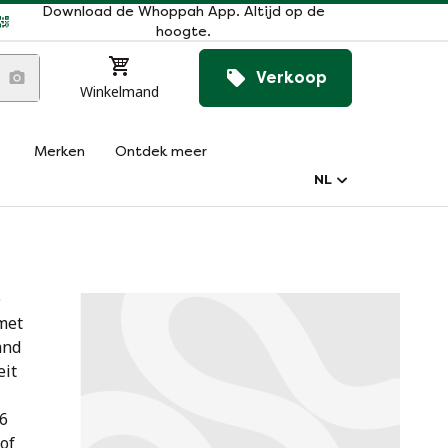
Download de Whoppah App. Altijd op de
hoogte.
Verkoop
Winkelmand
Merken
Ontdek meer
NL
e
met
and
eit
86
of