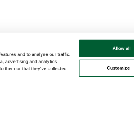
Allow all
atures and to analyse our traffic.
a, advertising and analytics
Customize
o them or that they’ve collected
Gebruiker
Categorieën
Kop
Mijn account
Meubels
Zo w