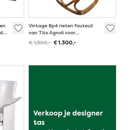
ren
Vintage Bp4 rieten fauteuil
li
van Tito Agnoli voor
Pierantonio Bonacina, 1959
€ 1.590,-
€ 1.300,-
Verkoop je designer 
tas