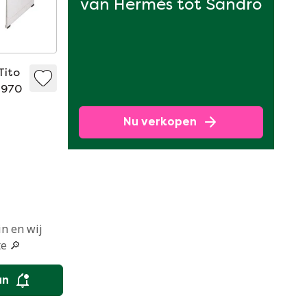
van Hermès tot Sandro
Tito
1970
Nu verkopen
in en wij
e 🔎
an