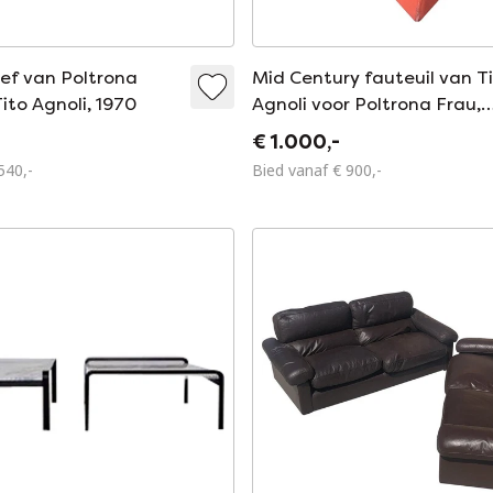
ef van Poltrona
Mid Century fauteuil van T
ito Agnoli, 1970
Agnoli voor Poltrona Frau,
Italië 1970
€ 1.000,-
540,-
Bied vanaf € 900,-