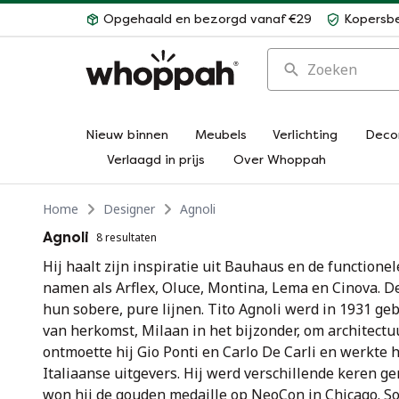
Opgehaald en bezorgd vanaf €29
Kopersb
Zoeken
Nieuw binnen
Meubels
Verlichting
Deco
Verlaagd in prijs
Over Whoppah
Home
Designer
Agnoli
Agnoli
8 resultaten
Hij haalt zijn inspiratie uit Bauhaus en de function
namen als Arflex, Oluce, Montina, Lema en Cinova. D
hun sobere, pure lijnen. Tito Agnoli werd in 1931 gebo
van herkomst, Milaan in het bijzonder, om architectuu
ontmoette hij Gio Ponti en Carlo De Carli en werkte hi
Italiaanse uitgevers. Hij werd verschillende keren g
won hij de gouden medaille op NeoCon in Chicago. S