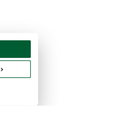
en & verkopen
Whoppah
erkt verkopen
Over ons