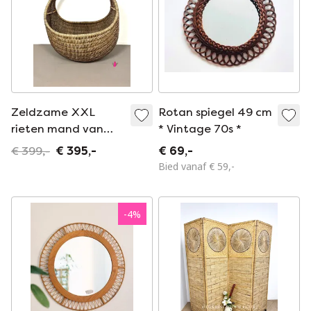
Zeldzame XXL
Rotan spiegel 49 cm
rieten mand van
* Vintage 70s *
Rohé Noordwolde,
€ 399,-
€ 395,-
€ 69,-
Nederland jaren 60
Bied vanaf € 59,-
-
4
%