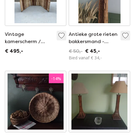
Vintage
Antieke grote rieten
kamerscherm /
bakkersmand -
roomdivider biezen
Baguette
€ 495,-
€ 50,-
€ 45,-
Bied vanaf € 34,-
-
14
%