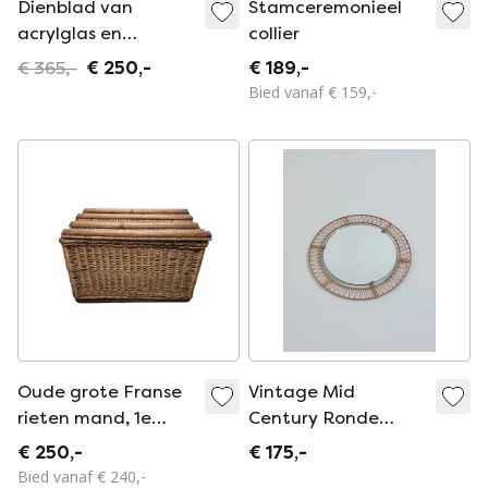
Dienblad van
Stamceremonieel
acrylglas en
collier
wilgentakken, Italië,
€ 365,-
€ 250,-
€ 189,-
jaren 70
Bied vanaf € 159,-
Oude grote Franse
Vintage Mid
rieten mand, 1e
Century Ronde
helft 20e eeuw
Rotan Spiegel
€ 250,-
€ 175,-
Wandspiegel
Bied vanaf € 240,-