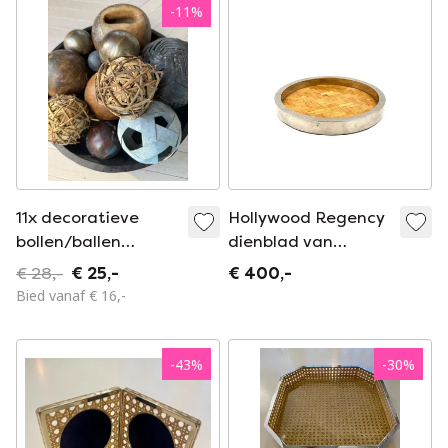
-
11
%
11x decoratieve
Hollywood Regency
bollen/ballen
dienblad van
verzameling
bamboe en messing,
€ 28,-
€ 25,-
€ 400,-
Italië, jaren 70.
Bied vanaf € 16,-
-
43
%
-
30
%