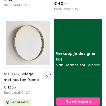
henneptouw
€ 40,-
Bied vanaf € 35,-
Bied vanaf € 35,-
Verkoop je designer 
tas
van Hermès tot Sandro
MK11532 Spiegel
met houten frame
€ 135,-
Bied vanaf € 121,-
Nu verkopen
Gecureerd