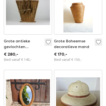
Grote antieke
Grote Boheemse
gevlochten
decoratieve mand
draagmand met
€ 280,-
€ 170,-
originele
Bied vanaf € 140,-
Bied vanaf € 150,-
schouderdraagband
en houten
dwarspennen|
Rustiek | Landelijk