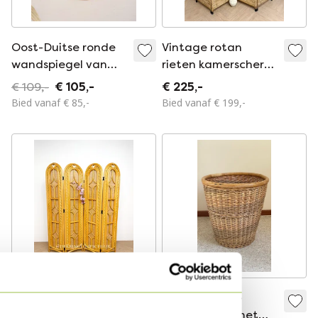
Oost-Duitse ronde
Vintage rotan
wandspiegel van
rieten kamerscherm
hout en riet –
sunburst
€ 109,-
€ 105,-
€ 225,-
Vintage jaren 70
roomdivider
Bied vanaf € 85,-
Bied vanaf € 199,-
Boho Mid Century
spiegel
Vintage rotan
Grote vintage
bamboe
rieten mand met