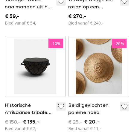
naaimanden uit het
rotan op een
midden van de
standaard, jaren
€ 59,-
€ 270,-
vorige eeuw -
70, Europa
Bied vanaf € 54,-
Bied vanaf € 240,-
bamboe en rieten
manden - uit de
jaren 60.
-
10
%
-
20
%
Historische
Beldi gevlochten
Afrikaanse tribale
paleme hoed
Touareg trommel
€ 150,-
€ 135,-
€ 25,-
€ 20,-
Bied vanaf € 67,-
Bied vanaf € 11,-