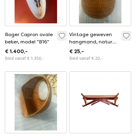
Roger Capron ovale
Vintage geweven
beker, model "B16"
hangmand, naturel,
voor opbergruimte
€ 1.400,-
€ 25,-
en decoratie.
Bied vanaf € 1.350,-
Bied vanaf € 20,-