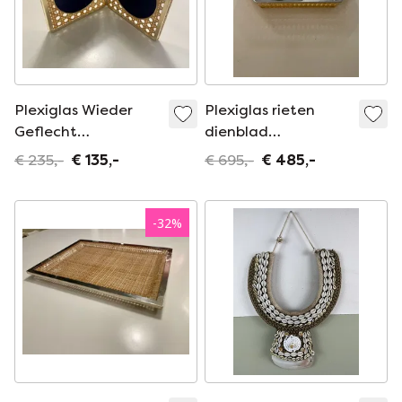
Plexiglas Wieder
Plexiglas rieten
Geflecht
dienblad
Bilderrahmen
GabriellaCrespi
€ 235,-
€ 135,-
€ 695,-
€ 485,-
Fotohalter Italien
Italië jaren 70
70’s
-
32
%