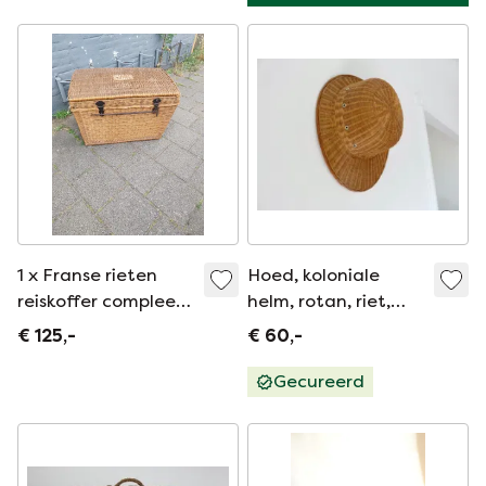
1 x Franse rieten
Hoed, koloniale
reiskoffer compleet
helm, rotan, riet,
met afsluitstang
1960,
€ 125,-
€ 60,-
1950's
wanddecoratie
Gecureerd