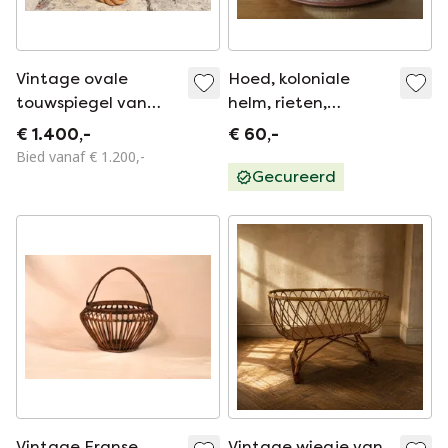
Vintage ovale
Hoed, koloniale
touwspiegel van
helm, rieten,
Audoux & Minet,
wanddecoratie,
€ 1.400,-
€ 60,-
1950
jaren 60/70
Bied vanaf € 1.200,-
Gecureerd
Vintage Franse
Vintage wiegje van