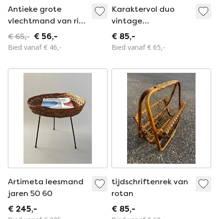
Antieke grote
Karaktervol duo
vlechtmand van riet
vintage
- Krans
tafellampen –
€ 65,-
€ 56,-
€ 85,-
Metaal & Rotan –
Bied vanaf € 46,-
Bied vanaf € 65,-
Brutalist Style
Artimeta leesmand
tijdschriftenrek van
jaren 50 60
rotan
€ 245,-
€ 85,-