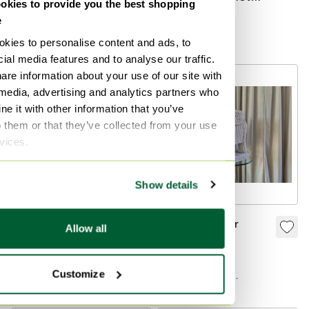
kies to provide you the best shopping
kamerscherm
houten rand
€ 225,-
€ 105,-
e
roomdivider
Bied vanaf € 199,-
kies to personalise content and ads, to
ial media features and to analyse our traffic.
are information about your use of our site with
 media, advertising and analytics partners who
e it with other information that you’ve
o them or that they’ve collected from your use
rvices.
Show details
Vintage white and
Vintage wicker
Allow all
pink wicker elephant
elephant
€ 325,-
€ 250,-
Customize
Bied vanaf € 250,-
Bied vanaf € 200,-