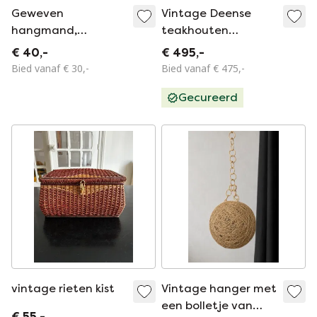
Geweven
Vintage Deense
hangmand,
teakhouten
wilgentenen mand,
wandkapstok ‘60
€ 40,-
€ 495,-
wandmand, bruin,
Bied vanaf € 30,-
Bied vanaf € 475,-
36 cm, vintage
Gecureerd
vintage rieten kist
Vintage hanger met
een bolletje van
€ 55,-