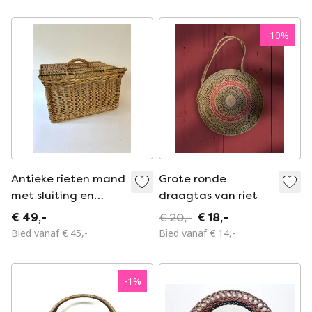
-
10
%
Antieke rieten mand
Grote ronde
met sluiting en
draagtas van riet
handvat
€ 49,-
€ 20,-
€ 18,-
Bied vanaf € 45,-
Bied vanaf € 14,-
-
1
%