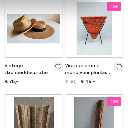
-
10
%
Vintage
Vintage oranje
strohoeddecoratie
mand voor planten
of speelgoed, Dirk
€ 75,-
€ 50,-
€ 45,-
van Sliedrecht voor
Rohé
-
10
%