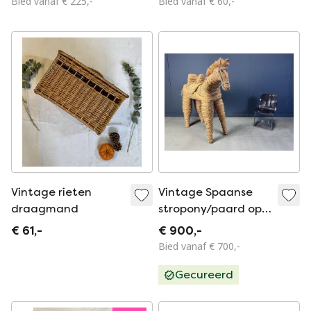
Bied vanaf € 225,-
Bied vanaf € 60,-
Vintage rieten
Vintage Spaanse
draagmand
stropony/paard op
ware grootte, jaren
€ 61,-
€ 900,-
60
Bied vanaf € 700,-
Gecureerd