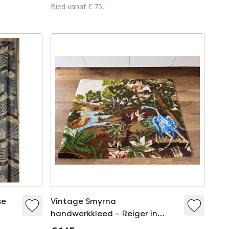
Bied vanaf € 75,-
se
Vintage Smyrna
handwerkkleed – Reiger in
natuurtafereel – 105 x 133 cm