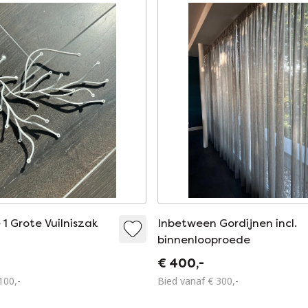
 1 Grote Vuilniszak
Inbetween Gordijnen incl.
binnenlooproede
€ 400,-
100,-
Bied vanaf € 300,-