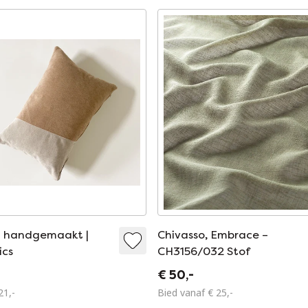
 | handgemaakt |
Chivasso, Embrace –
ics
CH3156/032 Stof
€ 50,-
21,-
Bied vanaf € 25,-