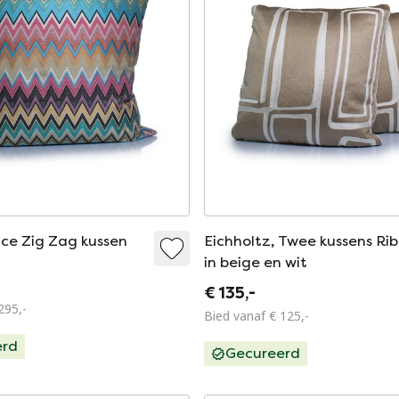
nce Zig Zag kussen
Eichholtz, Twee kussens Rib
in beige en wit
€ 135,-
295,-
Bied vanaf € 125,-
erd
Gecureerd