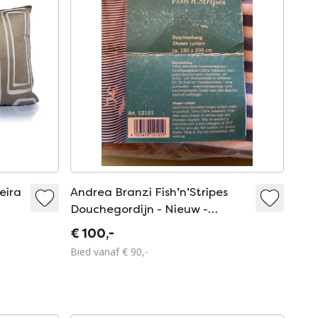
eira
Andrea Branzi Fish’n’Stripes
Douchegordijn - Nieuw -
Postmodern - Memphis-Style -
€ 100,-
Sottsass-Style
Bied vanaf € 90,-