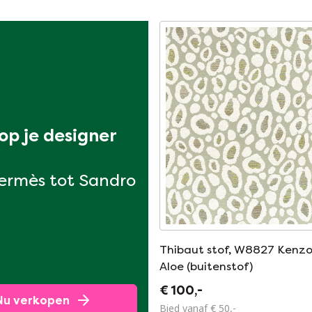
p je designer 
ermès tot Sandro
Thibaut stof, W8827 Kenzo
Aloe (buitenstof)
€ 100,-
Nu verkopen
Bied vanaf € 50,-