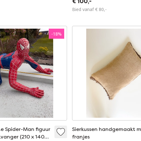
€ 100,-
Bied vanaf € 80,-
-
18
%
e Spider-Man figuur
Sierkussen handgemaakt 
kvanger (210 x 140
franjes