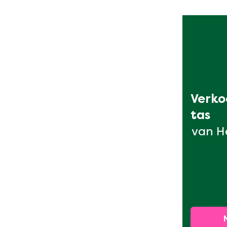
Verkoo
tas
van H