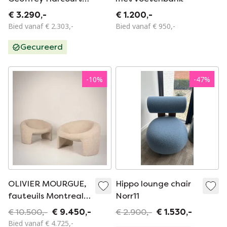
voor Artifort, 1970S
€ 3.290,-
€ 1.200,-
Bied vanaf € 2.303,-
Bied vanaf € 950,-
Gecureerd
-
10
%
-
47
%
OLIVIER MOURGUE,
Hippo lounge chair
fauteuils Montreal,
Norr11
Airborne ed., 1967
€ 10.500,-
€ 9.450,-
€ 2.900,-
€ 1.530,-
Bied vanaf € 4.725,-