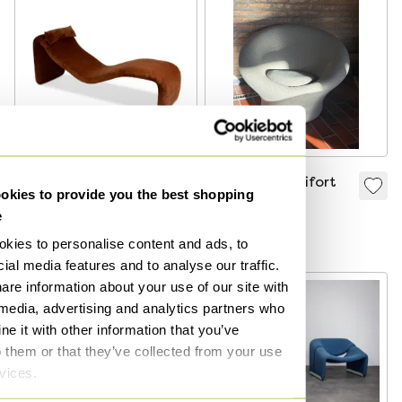
Olivier Mourgue.
Mushroom Artifort
kies to provide you the best shopping
Chaise longue,
Fauteuil
e
model "Djinn". Jaren
€ 5.900,-
€ 1.350,-
kies to personalise content and ads, to
60.
ial media features and to analyse our traffic.
are information about your use of our site with
-
5
%
 media, advertising and analytics partners who
e it with other information that you’ve
o them or that they’ve collected from your use
rvices.