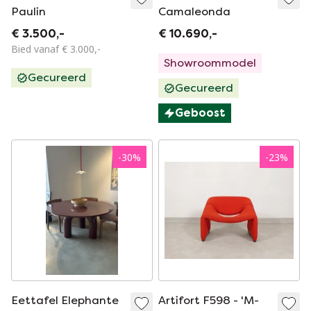
Paulin
Camaleonda
€ 3.500,-
€ 10.690,-
Bied vanaf € 3.000,-
Showroommodel
Gecureerd
Gecureerd
Geboost
-
30
%
-
23
%
Eettafel Elephante
Artifort F598 - 'M-