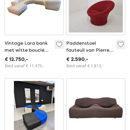
Vintage Lara bank
Paddenstoel
met witte bouclé
fauteuil van Pierre
bekleding van
Paulin voor Artifort,
€ 12.750,-
€ 2.590,-
Roberto Pamio en
1960
Bied vanaf € 11.475,-
Bied vanaf € 1.813,-
Renato Toso voor
Stilwood