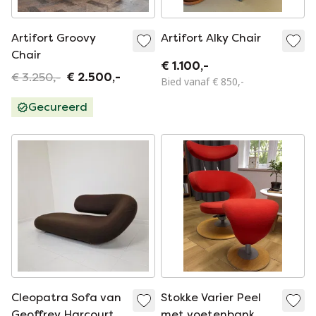
Artifort Groovy
Artifort Alky Chair
Chair
€ 1.100,-
€ 3.250,-
€ 2.500,-
Bied vanaf € 850,-
Gecureerd
Cleopatra Sofa van
Stokke Varier Peel
Geoffrey Harcourt
met voetenbank