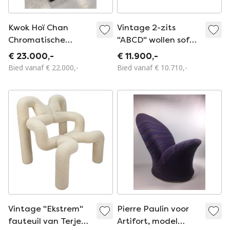
Kwok Hoï Chan
Vintage 2-zits
Chromatische
"ABCD" wollen sofa
Steiner Fauteuil Set
door Pierre Paulin
€ 23.000,-
€ 11.900,-
(1970)
voor Artifort, 1960
Bied vanaf € 22.000,-
Bied vanaf € 10.710,-
Vintage "Ekstrem"
Pierre Paulin voor
fauteuil van Terje
Artifort, model