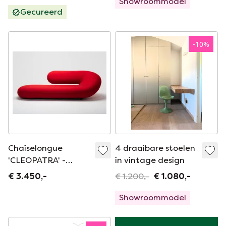
Showroommodel
Gecureerd
-
10
%
Chaiselongue
4 draaibare stoelen
'CLEOPATRA' -
in vintage design
GEOFFREY
€ 3.450,-
€ 1.200,-
€ 1.080,-
HARCOURT
Showroommodel