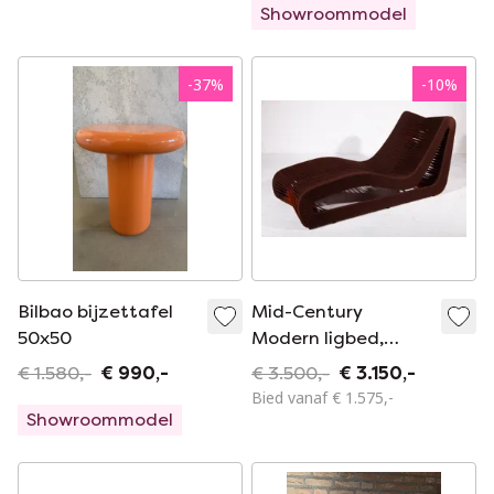
Showroommodel
-
37
%
-
10
%
Bilbao bijzettafel
Mid-Century
50x50
Modern ligbed,
loungestoel
€ 1.580,-
€ 990,-
€ 3.500,-
€ 3.150,-
Bied vanaf € 1.575,-
Showroommodel