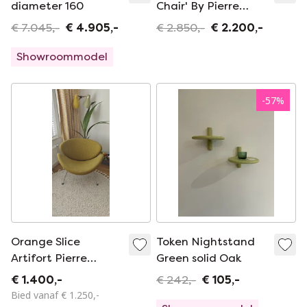
diameter 160
Chair' By Pierre
Paulin
€ 7.045,-
€ 4.905,-
€ 2.850,-
€ 2.200,-
Showroommodel
-
57
%
Orange Slice
Token Nightstand
Artifort Pierre
Green solid Oak
Paulin
€ 1.400,-
€ 242,-
€ 105,-
Bied vanaf € 1.250,-