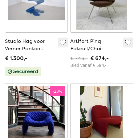
Studio Hag voor
Artifort Pinq
Verner Panton
Fateuil/Chair
Pantonic stoel
€ 1.300,-
€ 749,-
€ 674,-
Bied vanaf € 584,-
Gecureerd
-
23
%