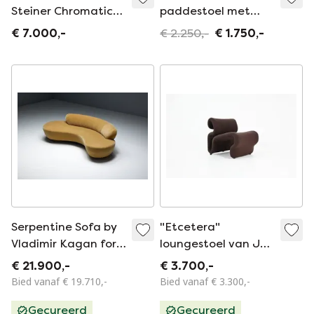
Steiner Chromatic
paddestoel met
modulaire gebogen
poef F560
€ 7.000,-
€ 2.250,-
€ 1.750,-
bank, jaren 70
Serpentine Sofa by
"Etcetera"
Vladimir Kagan for
loungestoel van Jan
Directional, United
Ekselius, jaren 70
€ 21.900,-
€ 3.700,-
States, 1980s
Bied vanaf € 19.710,-
Bied vanaf € 3.300,-
Gecureerd
Gecureerd