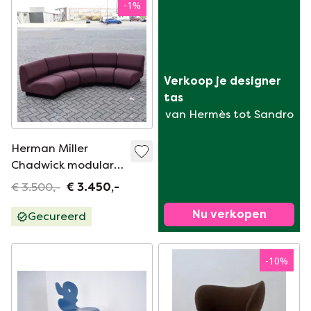
-
1
%
Verkoop je designer 
tas
van Hermès tot Sandro
Herman Miller
Chadwick modular
sofa
€ 3.500,-
€ 3.450,-
Nu verkopen
Gecureerd
-
10
%