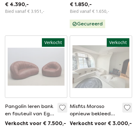
Ekstrøm voor Varier
"F572" Fauteuil
€ 4.390,-
€ 1.850,-
Stokke, Noorwegen
Bied vanaf € 3.951,-
Bied vanaf € 1.650,-
1984
Gecureerd
Verkocht
Verkocht
Pangolin leren bank
Misfits Moroso
en fauteuil van Egg
opnieuw bekleed
Designs
met wit
Verkocht voor € 7.500,-
Verkocht voor € 3.000,-