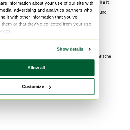
Nach Material
Nach Beliebtheit
are information about your use of our site with
 media, advertising and analytics partners who
Holz Tische
Giorgetti Stühle und
e it with other information that you’ve
Loungesessel
Metall Tische
o them or that they’ve collected from your use
HAY Tische
Glas Tische
rvices.
Plexiglas Tische
Nach Farbe
Vitra Bürostühle
Show details
Weiß Tische
Rolf Benz Couchtische
Schwarz Tische
Allow all
Gold Tische
Customize