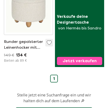
Verkaufe deine 
Designertasche
von Hermès bis Sandro
Runder gepolsterter
Leinenhocker mit
Stauraum,
149 €
134 €
Fußstütze in Beige
Bieten ab 89 €
Jetzt verkaufen
mit
Massivholzbeinen
1
Stelle jetzt eine Suchanfrage ein und wir
halten dich auf dem Laufenden 🔎