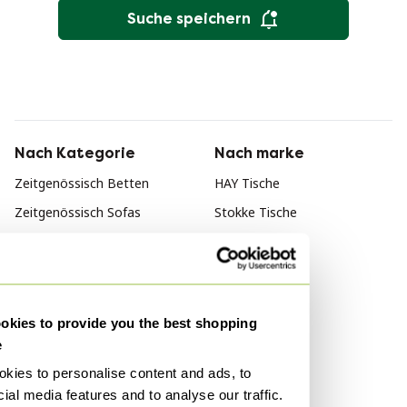
Suche speichern
Nach Kategorie
Nach marke
Zeitgenössisch Betten
HAY Tische
Zeitgenössisch Sofas
Stokke Tische
Zeitgenössisch Stühle und
Thonet Tische
Loungesessel
Nach Stil
Zeitgenössisch Möbel
Vintage Tische
Zeitgenössisch Schränke
kies to provide you the best shopping
Bauhaus Tische
e
Retro Tische
kies to personalise content and ads, to
ial media features and to analyse our traffic.