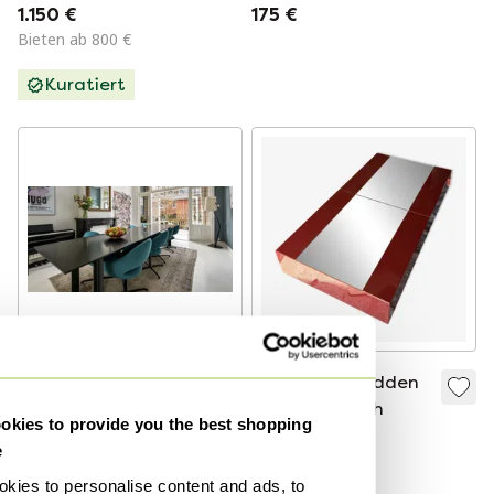
Maitland Smith,
Mitte des 20.
1.150 €
175 €
1980er Jahre
Jahrhunderts, mit
Bieten ab 800 €
10 Fliesen und
Kuratiert
Stahlgestell, 1960er
Jahre
Langer Esstisch im
Eric Maville Hidden
modernen
Bar Couchtisch
kies to provide you the best shopping
niederländischen
1.999 €
1.200 €
e
Design
Bieten ab 1.000 €
Bieten ab 600 €
kies to personalise content and ads, to