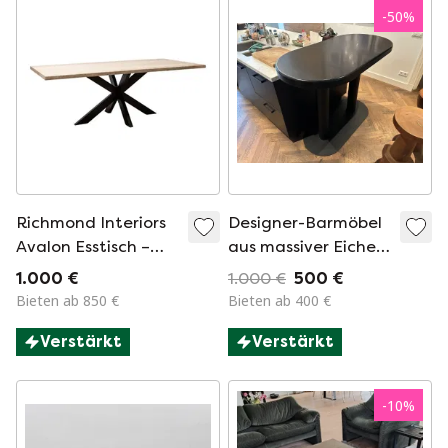
-
50
%
Richmond Interiors
Designer-Barmöbel
Avalon Esstisch –
aus massiver Eiche
230 × 100 cm | Neu |
und Stahl
1.000 €
1.000 €
500 €
Originalverpackung
Bieten ab 850 €
Bieten ab 400 €
Verstärkt
Verstärkt
-
10
%