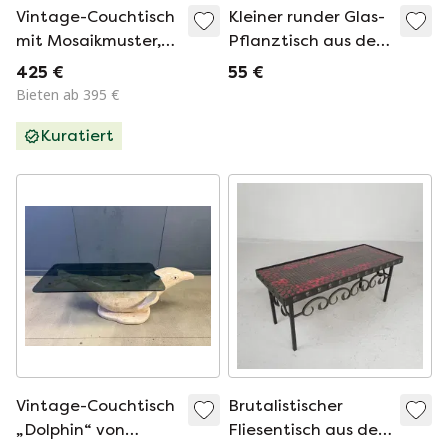
Vintage-Couchtisch
Kleiner runder Glas-
mit Mosaikmuster,
Pflanztisch aus den
Deutschland, 60er
1960er Jahren
425 €
55 €
Jahre
Bieten ab 395 €
Kuratiert
Vintage-Couchtisch
Brutalistischer
„Dolphin“ von
Fliesentisch aus der