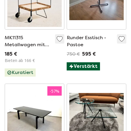
MK11315
Runder Esstisch -
Metallwagen mit
Pastoe
Bambus- und
185 €
750 €
595 €
Korbgeflechtdetails
Bieten ab 166 €
Verstärkt
Kuratiert
-
57
%