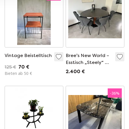
Vintage Beistelltisch
Bree’s New World –
Esstisch „Steely“ mit
125 €
70 €
5 passenden Rikki-
2.400 €
Bieten ab 50 €
Stühlen
-
36
%