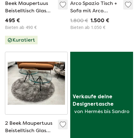
Beek Maupertuus
Arco Spazio Tisch +
Beistelltisch Glas
Sofa mit Arco
Schwarz
Gestell
495 €
1.800 €
1.500 €
Bieten ab 490 €
Bieten ab 1.050 €
Kuratiert
Verkaufe deine 
Designertasche
von Hermès bis Sandro
2 Beek Maupertuus
Beistelltisch Glas
schwarz D50