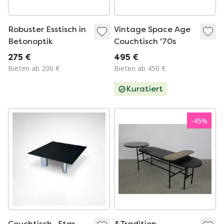
Robuster Esstisch in
Vintage Space Age
Betonoptik
Couchtisch '70s
275 €
495 €
Bieten ab 200 €
Bieten ab 450 €
Kuratiert
-
45
%
Couchtisch „Star
&Tradition