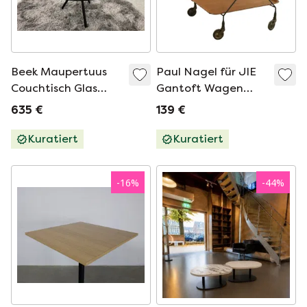
Beek Maupertuus
Paul Nagel für JIE
Couchtisch Glas
Gantoft Wagen
Schwarz D60
vintage
635 €
139 €
Kuratiert
Kuratiert
-
16
%
-
44
%