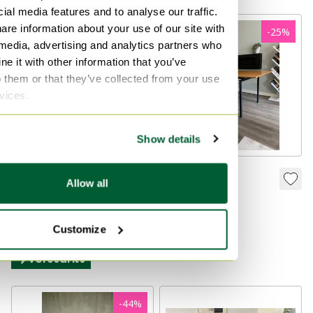
ial media features and to analyse our traffic.
are information about your use of our site with
-
25
%
 media, advertising and analytics partners who
e it with other information that you’ve
o them or that they’ve collected from your use
rvices.
Show details
Jukebox-Couchtisch
Arco Tisch
Allow all
von Passe Partout
800 €
600 €
400 €
Bieten ab 550 €
Customize
Bieten ab 200 €
Verstärkt
-
44
%