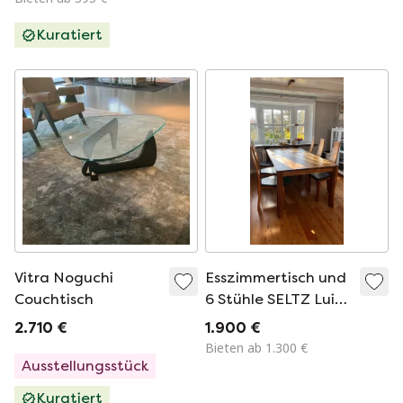
Kuratiert
Vitra Noguchi
Esszimmertisch und
Couchtisch
6 Stühle SELTZ Luis
Nussbaum und
2.710 €
1.900 €
Esstischleuchte
Bieten ab 1.300 €
Ausstellungsstück
Kuratiert