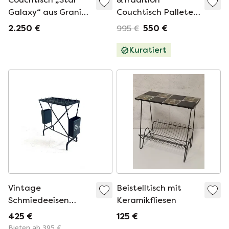
Galaxy“ aus Granit
Couchtisch Pallete
und gebürstetem
JH70 Entwurf
2.250 €
995 €
550 €
Metall im
Jaime Hayon
postmodernen Stil
Kuratiert
von Draenert,
Deutschland, 1980er
Jahre
Vintage
Beistelltisch mit
Schmiedeeisen
Keramikfliesen
Kerzentisch '60s
425 €
125 €
Bieten ab 395 €