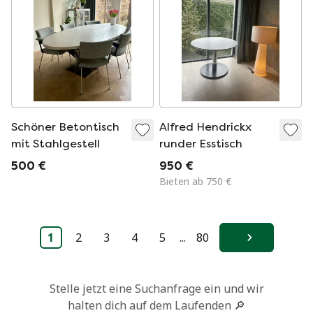
Schöner Betontisch
Alfred Hendrickx
mit Stahlgestell
runder Esstisch
500 €
950 €
Bieten ab 750 €
1
2
3
4
5
...
80
Weiter
Stelle jetzt eine Suchanfrage ein und wir
halten dich auf dem Laufenden 🔎