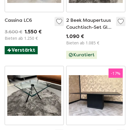
Cassina LC6
2 Beek Maupertuus
Couchtisch-Set Glas
3.600 €
1.550 €
Schwarz 50cm
1.090 €
Bieten ab 1.250 €
Bieten ab 1.085 €
Verstärkt
Kuratiert
-
17
%