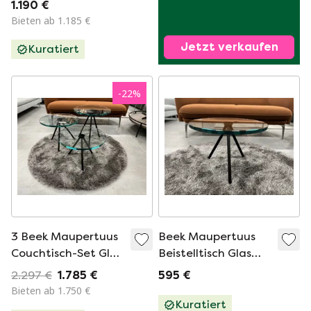
1.190 €
Bieten ab 1.185 €
Jetzt verkaufen
Kuratiert
-
22
%
3 Beek Maupertuus
Beek Maupertuus
Couchtisch-Set Glas
Beistelltisch Glas
Schwarz D50
Schwarz D50
2.297 €
1.785 €
595 €
Bieten ab 1.750 €
Kuratiert