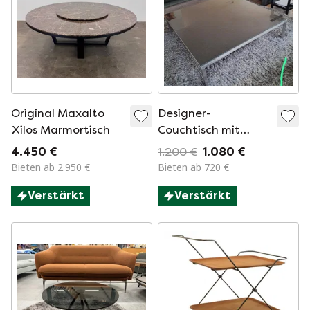
Original Maxalto
Designer-
Xilos Marmortisch
Couchtisch mit
schwarzer
4.450 €
1.200 €
1.080 €
Granitplatte und
Bieten ab 2.950 €
Bieten ab 720 €
Gestell aus
Verstärkt
Verstärkt
gebürstetem
Edelstahl.