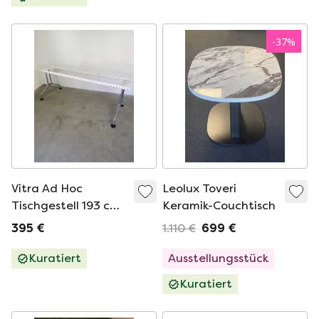
-
37
%
Vitra Ad Hoc
Leolux Toveri
Tischgestell 193 cm
Keramik-Couchtisch
Design Antonio
395 €
1.110 €
699 €
Citterio
Kuratiert
Ausstellungsstück
Kuratiert