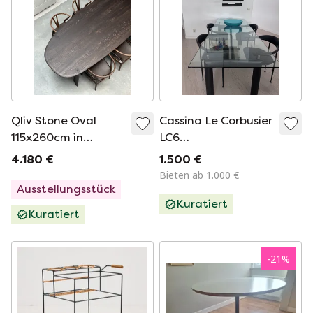
Qliv Stone Oval
Cassina Le Corbusier
115x260cm in
LC6
Charcoal Schwarz
Eettafel/Vergadertafel
4.180 €
1.500 €
gebeizt Massiv-
Bieten ab 1.000 €
Esche Vitrine
Ausstellungsstück
Kuratiert
Kuratiert
-
21
%