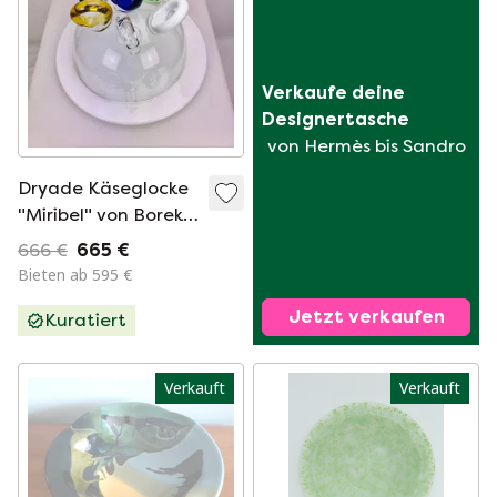
Verkaufe deine 
Designertasche
von Hermès bis Sandro
Dryade Käseglocke
"Miribel" von Borek
Sipek
666 €
665 €
Bieten ab 595 €
Jetzt verkaufen
Kuratiert
Verkauft
Verkauft