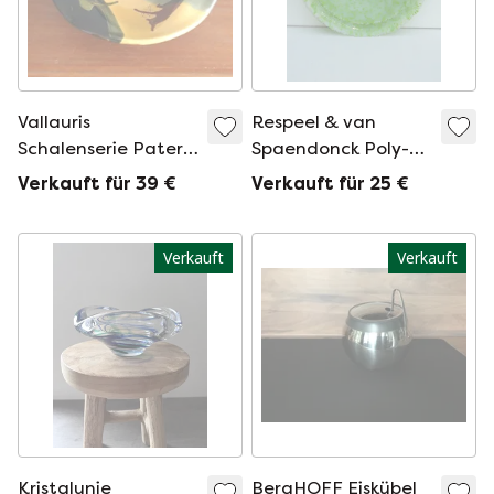
Vallauris
Respeel & van
Schalenserie Patera
Spaendonck Poly-
aus dem spanischen
Poly-Skala
Verkauft für 39 €
Verkauft für 25 €
Vallauris.
Verkauft
Verkauft
Kristalunie
BergHOFF Eiskübel