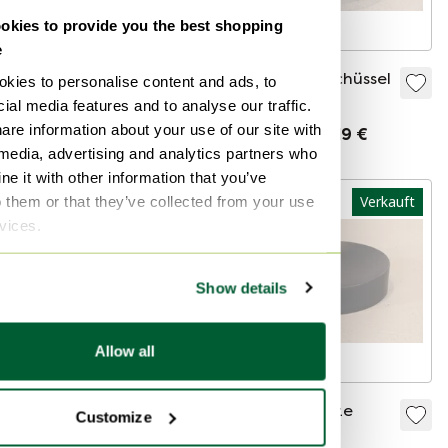
kies to provide you the best shopping
e
Fest Dixon
Fest Marais Schüssel
kies to personalise content and ads, to
Kobaltblau L-Skala
groß
ial media features and to analyse our traffic.
are information about your use of our site with
Verkauft für 10 €
Verkauft für 19 €
 media, advertising and analytics partners who
e it with other information that you’ve
o them or that they’ve collected from your use
Verkauft
Verkauft
rvices.
Show details
Allow all
Glasierte Schale aus
Dixon schwarze
Customize
Eusebio-Keramik
Obstschale