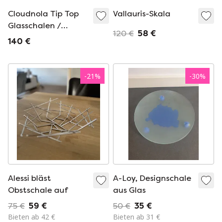
Cloudnola Tip Top
Vallauris-Skala
Glasschalen /
120 €
58 €
Obstschalen
140 €
-
21
%
-
30
%
Alessi bläst
A-Loy, Designschale
Obstschale auf
aus Glas
75 €
59 €
50 €
35 €
Bieten ab 42 €
Bieten ab 31 €