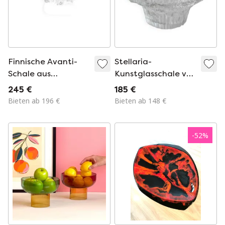
Finnische Avanti-
Stellaria-
Schale aus
Kunstglasschale von
Kunstglas von Tapio
Tapio Wirkkala
245 €
185 €
Wirkkala für Iittala,
Bieten ab 196 €
Bieten ab 148 €
1979
-
52
%