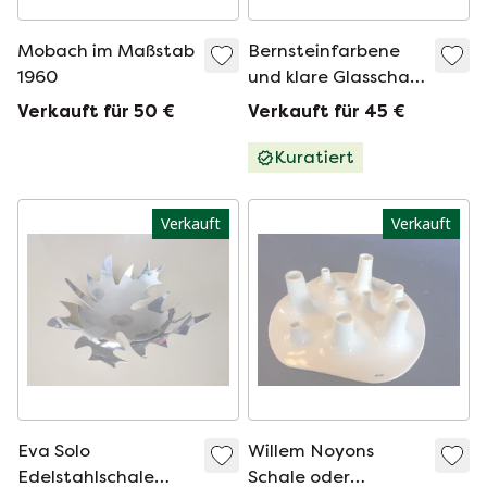
Mobach im Maßstab
Bernsteinfarbene
1960
und klare Glasschale
Revontulet Design
Verkauft für 50 €
Verkauft für 45 €
Tauno Wirkkala für
Muurla Lasi
Kuratiert
Verkauft
Verkauft
Eva Solo
Willem Noyons
Edelstahlschale
Schale oder