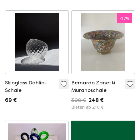
-
17
%
Skloglass Dahlia-
Bernardo Zanetti
Schale
Muranoschale
69 €
300 €
248 €
Bieten ab 210 €