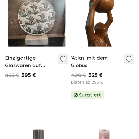
Einzigartige
'Atlas' mit dem
Glaswaren auf
Globus
einem Sockel
895 €
595 €
400 €
325 €
Metamorphose von
Bieten ab 295 €
MC Escher.
Kuratiert