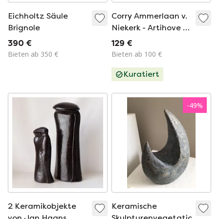
Eichholtz Säule
Corry Ammerlaan v.
Brignole
Niekerk - Artihove -
Flaschendisplay aus
390 €
129 €
Messing - In Form
Bieten ab 350 €
Bieten ab 100 €
eines Elefanten
Kuratiert
-
49
%
2 Keramikobjekte
Keramische
von Jan Haans
Skulpturenvegetation