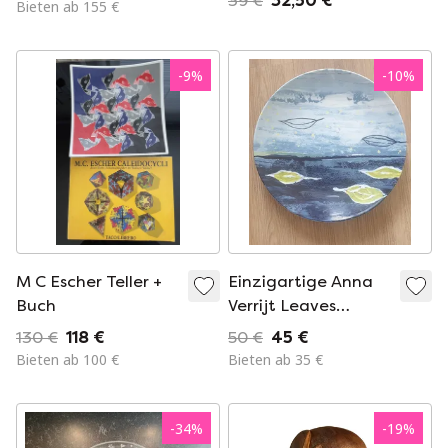
39 €
32,50 €
Bieten ab 155 €
-
9
%
-
10
%
M C Escher Teller +
Einzigartige Anna
Buch
Verrijt Leaves
Schale
130 €
118 €
50 €
45 €
Bieten ab 100 €
Bieten ab 35 €
-
34
%
-
19
%