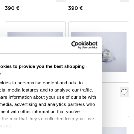
390 €
390 €
kies to provide you the best shopping
e
kies to personalise content and ads, to
ial media features and to analyse our traffic.
- Rosa Saker
- Rosa Saker
are information about your use of our site with
490 €
490 €
 media, advertising and analytics partners who
e it with other information that you’ve
o them or that they’ve collected from your use
rvices.