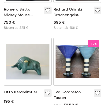
Romero Britto
Richard Orlinski
Mickey Mouse
Drachengeist
Fantasia 75.
750 €
695 €
Jubiläum
Bieten ab 525 €
Bieten ab 486 €
-
17
%
Otto Keramikstier
Eva Goransson
Tassen
195 €