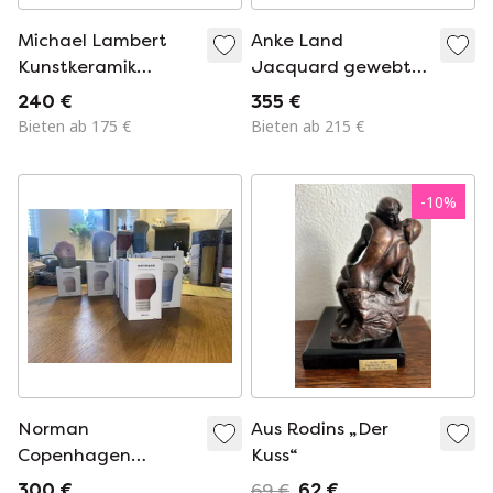
Michael Lambert
Anke Land
Kunstkeramik
Jacquard gewebte
weibliche Figur Vase
Wandkunst
240 €
355 €
Bieten ab 175 €
Bieten ab 215 €
-
10
%
Norman
Aus Rodins „Der
Copenhagen
Kuss“
NORMS Deko
300 €
69 €
62 €