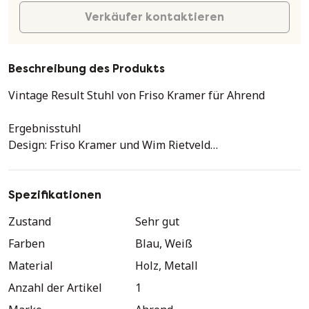
Verkäufer kontaktieren
Beschreibung des Produkts
Vintage Result Stuhl von Friso Kramer für Ahrend
Ergebnisstuhl
Design: Friso Kramer und Wim Rietveld
Hersteller: Ahrend, Niederlande
Designjahr: 1959
Spezifikationen
Abmessungen: 47 T x 45 B x 80 H cm
Zustand
Sehr gut
Sitzhöhe: 46 cm
Farben
Blau, Weiß
Schulstuhl
Material
Holz, Metall
Anzahl der Artikel
1
Holzarbeiten in Blau und Metall in Weiß lackiert