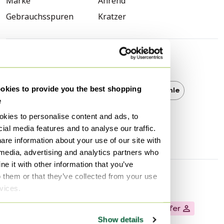
Marke
Ahrend
In gutem Vintage-Zustand, wenn man sein Alter
Gebrauchsspuren
Kratzer
bedenkt
Siehe Bilder
Gebrauchsspuren als Klassen, so dass sich an einigen
Entdecken Sie mehr
Stellen die blaue Farbe gelöst hat.
kies to provide you the best shopping
Ahrend
Ahrend Esszimmerstühle
Der Versand ist mit grober Paketpost möglich
e
Bitte senden Sie mir dazu eine Nachricht
kies to personalise content and ads, to
Esszimmerstühle
ial media features and to analyse our traffic.
are information about your use of our site with
 media, advertising and analytics partners who
e it with other information that you’ve
o them or that they’ve collected from your use
Verkäuferinformationen
rvices.
Über diesen Verkäufer
Privater Verkäufer
Show details