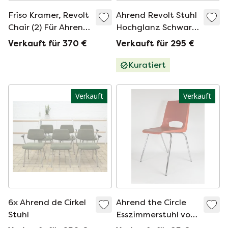
Friso Kramer, Revolt
Ahrend Revolt Stuhl
Chair (2) Für Ahrend
Hochglanz Schwarz
The Circle.
(auf Lager: mehrere)
Verkauft für 370 €
Verkauft für 295 €
Kuratiert
Verkauft
Verkauft
6x Ahrend de Cirkel
Ahrend the Circle
Stuhl
Esszimmerstuhl von
Harry Potter und