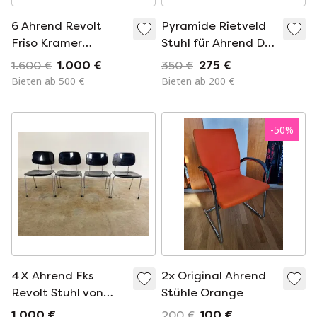
6 Ahrend Revolt
Pyramide Rietveld
Friso Kramer
Stuhl für Ahrend De
Schwarz-Weiß The
Cirkel Holland
1.600 €
1.000 €
350 €
275 €
Circle Chairs
Bieten ab 500 €
Bieten ab 200 €
-
50
%
4X Ahrend Fks
2x Original Ahrend
Revolt Stuhl von
Stühle Orange
Friso Kramer
1.000 €
200 €
100 €