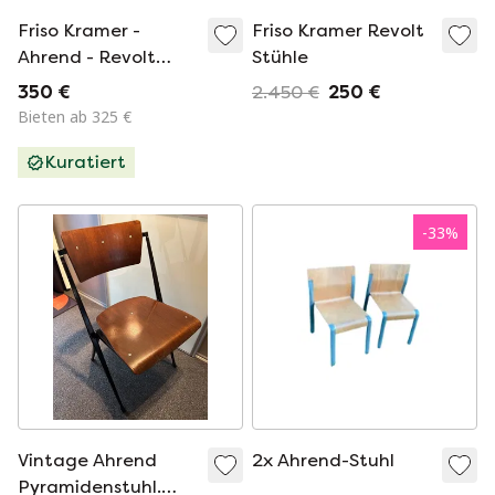
Friso Kramer -
Friso Kramer Revolt
Ahrend - Revolt
Stühle
Stuhl - Weiß -
350 €
2.450 €
250 €
Mehrere auf Lager!
Bieten ab 325 €
Kuratiert
-
33
%
Vintage Ahrend
2x Ahrend-Stuhl
Pyramidenstuhl.