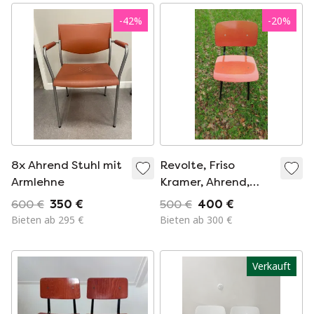
-
42
%
-
20
%
8x Ahrend Stuhl mit
Revolte, Friso
Armlehne
Kramer, Ahrend,
„Der Kreis“
600 €
350 €
500 €
400 €
Bieten ab 295 €
Bieten ab 300 €
Verkauft