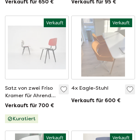
Verkauft für 650 €
Verkauft für 95 €
Alexander Phillipus
Verkauft
Verkauft
Satz von zwei Friso
4x Eagle-Stuhl
Kramer für Ahrend
Verkauft für 600 €
de Cirkel 'revolt'-
Verkauft für 700 €
Essstühle,
Niederlande 1950er
Kuratiert
Jahre
Verkauft
Verkauft