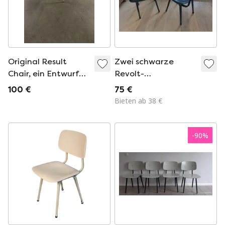
Original Result
Zwei schwarze
Chair, ein Entwurf
Revolt-
von Friso Kramer
Esszimmerstühle
100 €
75 €
und Wim Rietveld,
und vier weitere
Bieten ab 38 €
1969
zum Aufarbeiten
-
90
%