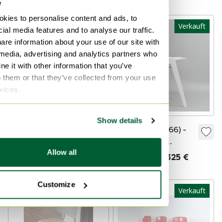
niederländisches
e
Design – 1960–1969
kies to personalise content and ads, to
Verkauft
Verkauft
ial media features and to analyse our traffic.
are information about your use of our site with
 media, advertising and analytics partners who
e it with other information that you’ve
o them or that they’ve collected from your use
rvices.
Show details
Jan Schröfer
Ineke Hans (1966) -
Ahrend
Ahrend 380 -
Allow all
(Schreibtisch) Stuhl
Signiert - Frühe
Verkauft für 270 €
Verkauft für 325 €
Ausgabe - Royal
Ahrend - 2010
Customize
Verkauft
Verkauft