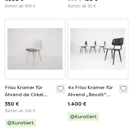
Bieten ab 900 €
Bieten ab 90 €
Friso Kramer für
4x Friso Kramer für
Ahrend de Cirkel
Ahrend „Revolt“
„Revolt“
Stuhl, 1993
350 €
1.400 €
Esszimmerstuhl,
Bieten ab 245 €
Niederlande, 1950er
Kuratiert
Kuratiert
Jahre