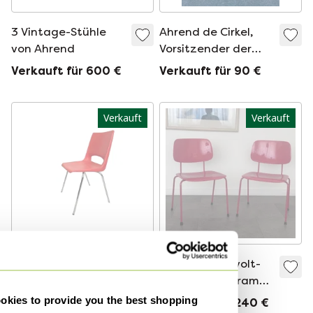
3 Vintage-Stühle
Ahrend de Cirkel,
von Ahrend
Vorsitzender der
Revolte
Verkauft für 600 €
Verkauft für 90 €
Verkauft
Verkauft
Phillipus Potter-
2 rote FKS Revolt-
Entwurf für Ahrend
Stühle, Friso Kramer,
de Cirkel –
Ahrend 1997
kies to provide you the best shopping
Verkauft für 115 €
Verkauft für 240 €