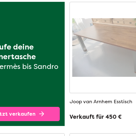
ufe deine 
nertasche
ermès bis Sandro
Joop van Arnhem Esstisch
tzt verkaufen
Verkauft für 450 €