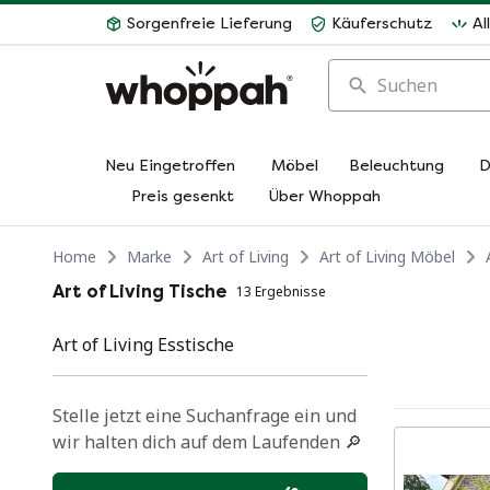
Sorgenfreie Lieferung
Käuferschutz
Al
Suchen
Neu Eingetroffen
Möbel
Beleuchtung
D
Preis gesenkt
Über Whoppah
Home
Marke
Art of Living
Art of Living Möbel
Art of Living Tische
13 Ergebnisse
Art of Living Esstische
Stelle jetzt eine Suchanfrage ein und
wir halten dich auf dem Laufenden 🔎