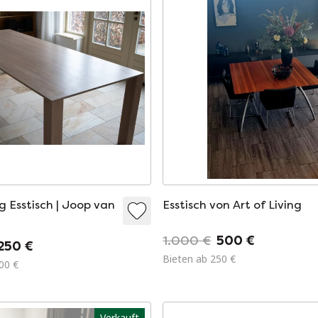
ng Esstisch | Joop van
Esstisch von Art of Living
1.000 €
500 €
.250 €
Bieten ab 250 €
00 €
Verkauft