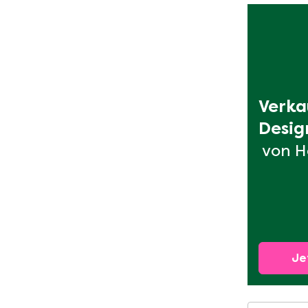
Verka
Desig
von H
Je