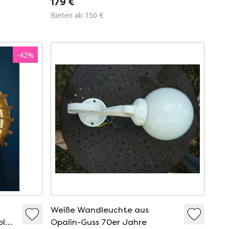
179 €
Bieten ab 150 €
-
42
%
Weiße Wandleuchte aus
old
Opalin-Guss 70er Jahre