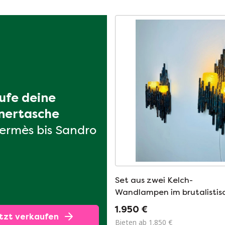
ufe deine 
nertasche
ermès bis Sandro
Set aus zwei Kelch-
Wandlampen im brutalistis
Stil von Marcel Fantoni, Ital
1.950 €
1960er Jahre
tzt verkaufen
Bieten ab 1.850 €