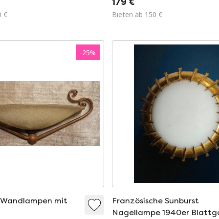
179 €
0 €
Bieten ab 150 €
-
25
%
i-Wandlampen mit
Französische Sunburst
Nagellampe 1940er Blattg