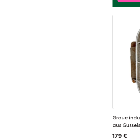
Graue indu
aus Gusseis
1960er Jah
179 €