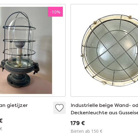
-
10
%
an gietijzer
Industrielle beige Wand- o
Deckenleuchte aus Gusseis
1970er Jahre
€
179 €
 €
Bieten ab 150 €