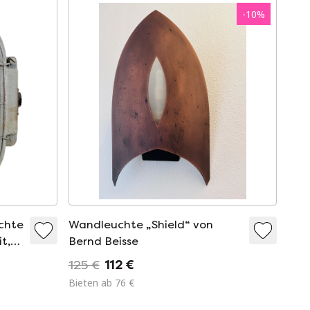
-
10
%
uchte
Wandleuchte „Shield“ von
t,
Bernd Beisse
125 €
112 €
Bieten ab 76 €