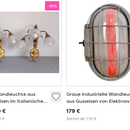
-
49
%
andleuchte aus
Graue industrielle Wandle
sen im italienischen
aus Gusseisen von Elektrosvi
r Stil (Wandarm)
1960er Jahre
0 €
179 €
0 €
Bieten ab 150 €