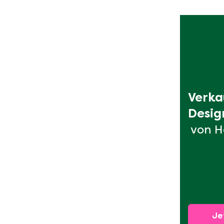
Verka
Desig
von H
Je