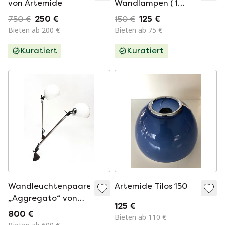
von Artemide
Wandlampen ( 1
Lampe ist kaputt )
750 €
250 €
150 €
125 €
Bieten ab 200 €
Bieten ab 75 €
Kuratiert
Kuratiert
Wandleuchtenpaare
Artemide Tilos 150
„Aggregato“ von
125 €
Enzo Mari für
800 €
Bieten ab 110 €
Artemide 1974