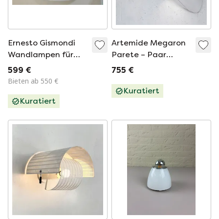
Ernesto Gismondi
Artemide Megaron
Wandlampen für
Parete – Paar
Artemide, 1980er
Wandlampen von
599 €
755 €
Jahre
Gianfranco Frattini,
Bieten ab 550 €
1970
Kuratiert
Kuratiert