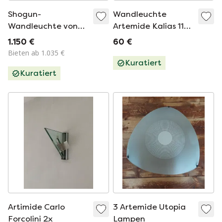
Shogun-
Wandleuchte
Wandleuchte von
Artemide Kalias 110
Mario Botta für
- Ernesto Gismondi
1.150 €
60 €
Artemide, 1980er
Bieten ab 1.035 €
Jahre
Kuratiert
Kuratiert
Artimide Carlo
3 Artemide Utopia
Forcolini 2x
Lampen