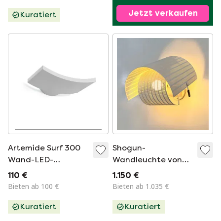
Jetzt verkaufen
Kuratiert
Artemide Surf 300
Shogun-
Wand-LED-
Wandleuchte von
Nachrüstung - neu
Mario Botta für
110 €
1.150 €
Artemide, 1980er
Bieten ab 100 €
Bieten ab 1.035 €
Jahre
Kuratiert
Kuratiert