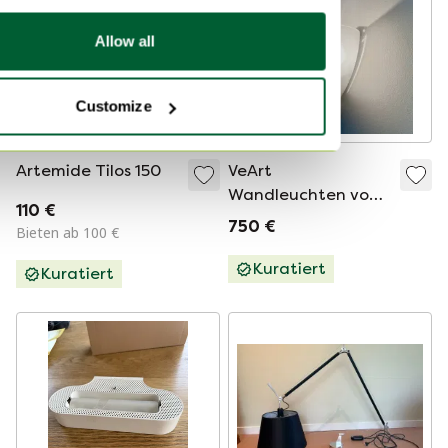
Allow all
Customize
Artemide Tilos 150
VeArt
Wandleuchten von
110 €
Ernesto Gismondi,
750 €
Bieten ab 100 €
1980er Jahre
Kuratiert
Kuratiert