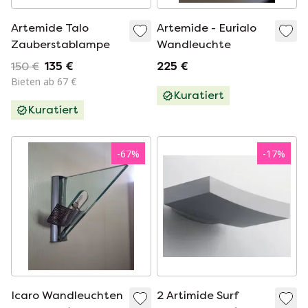
Artemide Talo
Artemide - Eurialo
Zauberstablampe
Wandleuchte
150 €
135 €
225 €
Bieten ab 67 €
Kuratiert
Kuratiert
-
67
%
-
17
%
Icaro Wandleuchten
2 Artimide Surf