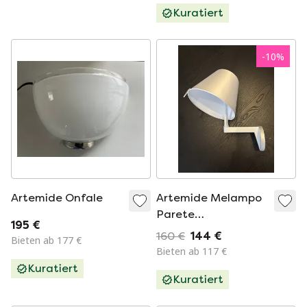
Kuratiert
-
10
%
Artemide Onfale
Artemide Melampo
Parete
195 €
Wandleuchte,
160 €
144 €
Bieten ab 177 €
entworfen von
Bieten ab 117 €
Adrien Gardère.
Kuratiert
Kuratiert