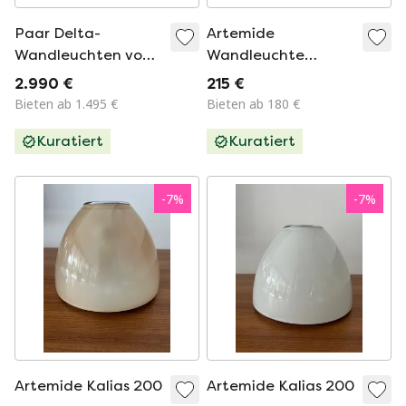
Paar Delta-
Artemide
Wandleuchten von
Wandleuchte
Sergio Mazza für
Modell Campanile
2.990 €
215 €
Artemide. Italien
Bieten ab 1.495 €
Bieten ab 180 €
1960er Jahre
Kuratiert
Kuratiert
-
7
%
-
7
%
Artemide Kalias 200
Artemide Kalias 200