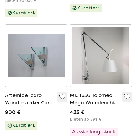
Bieten ab 600 €
Kuratiert
Kuratiert
Artemide Icaro
MK11656 Tolomeo
Wandleuchter Carlo
Mega Wandleuchte
Forcolini
von Michele De
900 €
435 €
postmodernes
Lucchi & Giancarlo
Bieten ab 391 €
Design der 1980er
Fassina für
Kuratiert
Ausstellungsstück
Jahre
Artemide