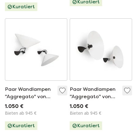
Kuratiert
Kuratiert
Paar Wandlampen
Paar Wandlampen
"Aggregato" von
"Aggregato" von
Enzo Mari für
Enzo Mari für
1.050 €
1.050 €
Artemide, 1970er
Artemide, 1970er
Bieten ab 945 €
Bieten ab 945 €
Jahre
Jahre
Kuratiert
Kuratiert