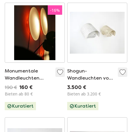
-
16
%
Monumentale
Shogun-
Wandleuchten
Wandleuchten von
„Campanile“,
Mario Botta für
190 €
160 €
3.500 €
entworfen von
Artemide, 1980er
Bieten ab 80 €
Bieten ab 3.200 €
Patrick Jouin für
Jahre, 2er-Set
Kuratiert
Kuratiert
Artemide, 2000