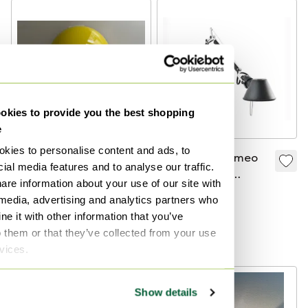
kies to provide you the best shopping
e
kies to personalise content and ads, to
Artemide Buco
Artemide Tolomeo
ial media features and to analyse our traffic.
Wandleuchte
are information about your use of our site with
165 €
schwarz
185 €
 media, advertising and analytics partners who
Bieten ab 150 €
Bieten ab 165 €
e it with other information that you’ve
Kuratiert
o them or that they’ve collected from your use
Kuratiert
rvices.
Show details