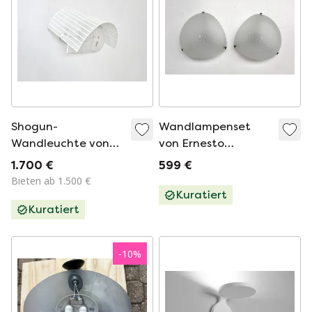
Shogun-
Wandlampenset
Wandleuchte von
von Ernesto
Mario Botta für
Gismondi für
1.700 €
599 €
Artemide, 1980er
Artemide, 1980er
Bieten ab 1.500 €
Jahre
Jahre
Kuratiert
Kuratiert
-
10
%