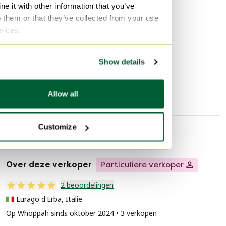
e it with other information that you’ve
o them or that they’ve collected from your use
rvices.
Ontdek meer
Show details
Tafellampen
Dell
Allow all
Customize
Verkopersinformatie
Over deze verkoper
Particuliere verkoper
2 beoordelingen
Lurago d'Erba, Italië
Op Whoppah sinds oktober 2024 • 3 verkopen