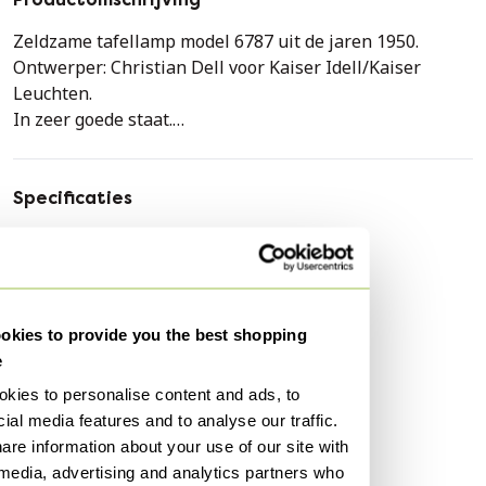
Zeldzame tafellamp model 6787 uit de jaren 1950.
Ontwerper: Christian Dell voor Kaiser Idell/Kaiser
Leuchten.
In zeer goede staat.
De rode kleur is professioneel bijgewerkt.
Verzendkosten voor UE: euro 50.
Extra UE: euro 80.
Specificaties
Conditie
Heel goed
De rode kleur werd professioneel overgespoten.
Kleuren
Rood, Zwart
Materiaal
Aluminium, Metaal
kies to provide you the best shopping
Aantal stuks
1
e
Merk / Ontwerper
Dell
kies to personalise content and ads, to
Hoogte
49 cm
ial media features and to analyse our traffic.
Breedte
38 cm
are information about your use of our site with
 media, advertising and analytics partners who
Diepte
40 cm