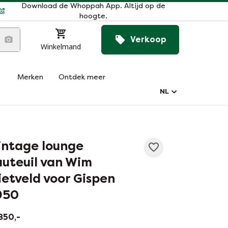
Download de Whoppah App. Altijd op de
hoogte.
Verkoop
Winkelmand
Merken
Ontdek meer
NL
0
intage lounge
auteuil van Wim
ietveld voor Gispen
950
850,-