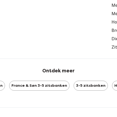
Me
Me
Ho
Br
Di
Zi
Ontdek meer
øn
France & Søn 3-5 zitsbanken
3-5 zitsbanken
H