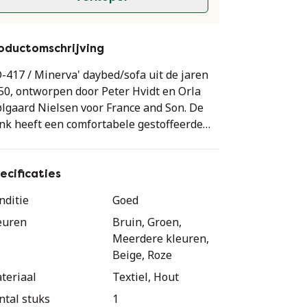
oductomschrijving
D-417 / Minerva' daybed/sofa uit de jaren
50, ontworpen door Peter Hvidt en Orla
lgaard Nielsen voor France and Son. De
nk heeft een comfortabele gestoffeerde
tting en rugleuning op teakhouten poten.
t wat krassen en slijtage op de houten
len en vlekken op de bekleding, met wat
ecificaties
bruikssporen.
nditie
Goed
euren
Bruin, Groen,
Meerdere kleuren,
Beige, Roze
teriaal
Textiel, Hout
ntal stuks
1