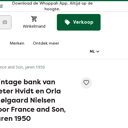
Download de Whoppah App. Altijd op de
hoogte.
Verkoop
Winkelmand
Merken
Ontdek meer
NL
ance and Son, jaren 1950
intage bank van
eter Hvidt en Orla
ølgaard Nielsen
oor France and Son,
aren 1950