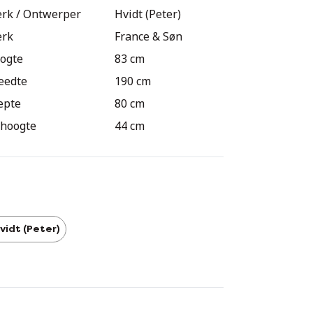
rk / Ontwerper
Hvidt (Peter)
rk
France & Søn
ogte
83 cm
eedte
190 cm
epte
80 cm
thoogte
44 cm
vidt (Peter)