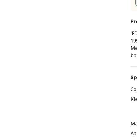
Pr
'F
19
Mø
ba
zi
Me
de
Sp
ge
Co
Kl
Ma
Aa