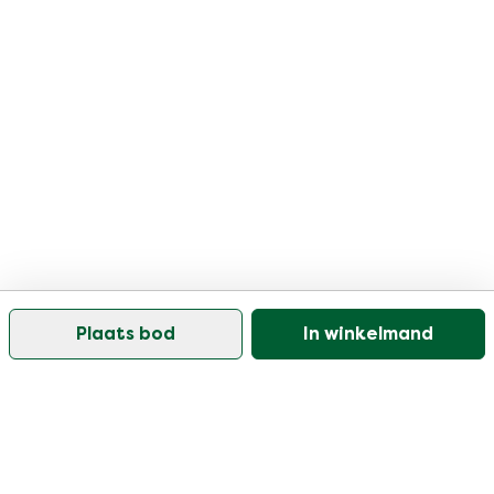
Plaats bod
In winkelmand
Onze klantenservice is open op werkdagen tussen
09:30 en 17:00