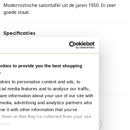
Modernistische salontafel uit de jaren 1950. In zeer
goede staat.
Specificaties
Conditie
Goed
Merk / Ontwerper
Ostuni (Angelo)
Hoogte
44 cm
kies to provide you the best shopping
Breedte
77 cm
e
Diepte
48 cm
kies to personalise content and ads, to
ial media features and to analyse our traffic.
are information about your use of our site with
 media, advertising and analytics partners who
Ontdek meer
e it with other information that you’ve
o them or that they’ve collected from your use
rvices.
Salontafels
Ostuni (Angelo)