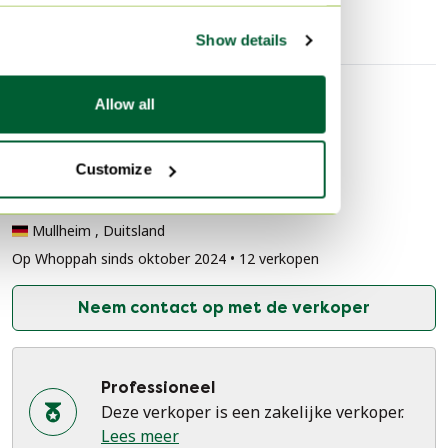
Show details
Allow all
Verkopersinformatie
Over deze verkoper
Professioneel
Customize
3 beoordelingen
Mullheim , Duitsland
Op Whoppah sinds oktober 2024 • 12 verkopen
Neem contact op met de verkoper
Professioneel
Deze verkoper is een zakelijke verkoper.
Lees meer