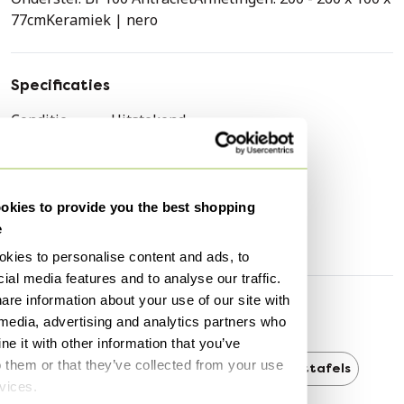
77cmKeramiek | nero
Specificaties
Conditie
Uitstekend
Kleuren
Zwart
Merk
Bert Plantagie
Hoogte
77 cm
kies to provide you the best shopping
e
Breedte
100 cm
kies to personalise content and ads, to
ial media features and to analyse our traffic.
are information about your use of our site with
Ontdek meer
 media, advertising and analytics partners who
e it with other information that you’ve
o them or that they’ve collected from your use
Bert Plantagie
Bert Plantagie Eettafels
rvices.