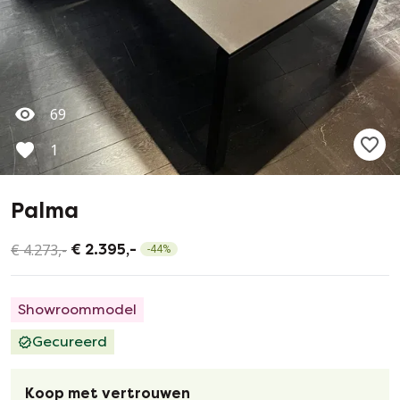
69
1
Palma
€ 4.273,-
€ 2.395,-
-
44
%
Showroommodel
Gecureerd
Koop met vertrouwen