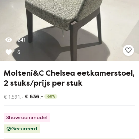
241
6
Molteni&C Chelsea eetkamerstoel,
2 stuks/prijs per stuk
€ 1.591,-
€ 636,-
-
60
%
Showroommodel
Gecureerd