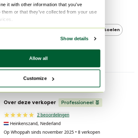
e it with other information that you’ve
Ontdek meer
o them or that they’ve collected from your use
rvices.
Molteni&C
Molteni&C Eetkamerstoelen
Show details
Design Eetkamerstoelen
Allow all
Customize
Verkopersinformatie
Over deze verkoper
Professioneel
2 beoordelingen
Heinkenszand, Nederland
Op Whoppah sinds november 2025 • 8 verkopen