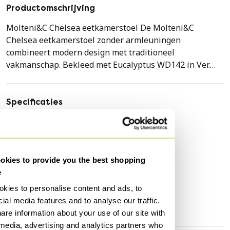
Productomschrijving
Molteni&C Chelsea eetkamerstoel De Molteni&C
Chelsea eetkamerstoel zonder armleuningen
combineert modern design met traditioneel
vakmanschap. Bekleed met Eucalyptus WD142 in Ver.
Oliva en voorzien van een massief houten onderstel in
Graphite Oak, biedt deze stoel zowel comfort als stijl.
De Chelsea eetkamerstoel van Molteni&C, ontworpen
Specificaties
door Rodolfo Dordoni, belichaamt de essentie van
Conditie
Goed
hedendaags design met een knipoog naar traditionele
Kleuren
Groen
ambacht. De combinatie van zorgvuldig geselecteerde
materialen en vakmanschap maakt deze stoel tot een
Aantal stuks
2
kies to provide you the best shopping
tijdloos meubelstuk dat zowel functioneel als stijlvol is.
Merk
Molteni&C
e
Er zijn 3 stoelen zonder armleuningen en 2 stoelen met
Hoogte
71 cm
armleuning beschikbaar. De prijs per stuk (met
kies to personalise content and ads, to
armleuning) Uitvoering: Eucalyptus/WD142 Ver. Oliva
ial media features and to analyse our traffic.
Breedte
70 cm
Onderstel: Graphite oak
are information about your use of our site with
 media, advertising and analytics partners who