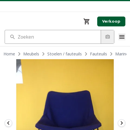
Verkoop
Zoeken
Home
Meubels
Stoelen / fauteuils
Fauteuils
Marineb