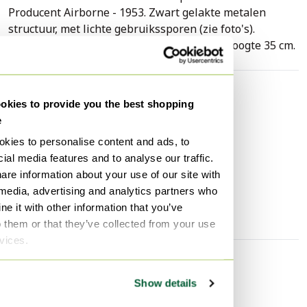
Producent Airborne - 1953. Zwart gelakte metalen
structuur, met lichte gebruikssporen (zie foto's).
Bekleding nieuw, marine blauwe kleur. Zithoogte 35 cm.
Specificaties
kies to provide you the best shopping
e
Conditie
Goed
kies to personalise content and ads, to
Merk / Ontwerper
Guariche
ial media features and to analyse our traffic.
Hoogte
67 cm
are information about your use of our site with
Breedte
65 cm
 media, advertising and analytics partners who
e it with other information that you’ve
Diepte
62 cm
o them or that they’ve collected from your use
rvices.
Ontdek meer
Show details