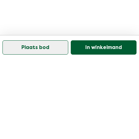
Plaats bod
In winkelmand
Onze klantenservice is open op werkdagen tussen
09:30 en 17:00
Bezoek ons help center