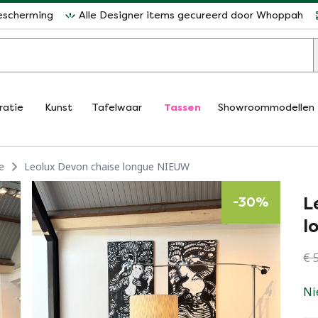
escherming
Alle Designer items gecureerd door Whoppah
ratie
Kunst
Tafelwaar
Tassen
Showroommodellen
e
Leolux Devon chaise longue NIEUW
L
-
30
%
l
€ 5
Ni