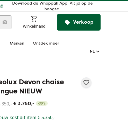
Download de Whoppah App. Altijd op de
hoogte.
Verkoop
Winkelmand
Merken
Ontdek meer
NL
eolux Devon chaise
ongue NIEUW
.350,-
€ 3.750,-
-
30
%
euw kost dit item € 5.350,-