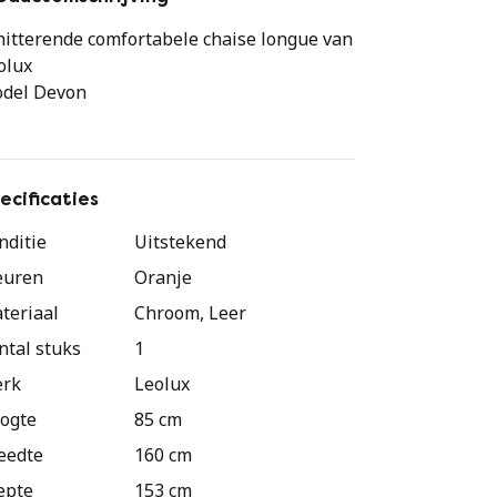
hitterende comfortabele chaise longue van
olux
del Devon
kleding Senso Cinnabar. Zeer warme/
chte tint oranje.
ecificaties
otjes chroom
nditie
Uitstekend
euren
Oranje
wel rug - als armdelen zijn verstelbaar.
teriaal
Chroom, Leer
euwprijs €5350,-
ntal stuks
1
rk
Leolux
 zeer voordelig voor €3750,-!
ogte
85 cm
eedte
160 cm
epte
153 cm