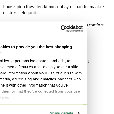
Luxe zijden fluwelen kimono-abaya – handgemaakte
oosterse elegantie
Tijdloze elegantie gecombineerd met ultiem comfort.
Voeg een vleugje verfijning toe aan uw garderobe met
deze prachtige open abaya van hoogwaardig fluweel.
Specificaties
kies to provide you the best shopping
Deze stijl, een mix van de traditionele kaftan en de
e
Conditie
Uitstekend
moderne kimono, onderscheidt zich door de soepele
kies to personalise content and ads, to
Kleuren
Paars, Blauw, Rood, Zwart
valling en verfijnde details.
ial media features and to analyse our traffic.
Materiaal
Fluweel, material-silk
are information about your use of our site with
Belangrijkste kenmerken:
Aantal stuks
5
 media, advertising and analytics partners who
Materiaal: Premium zijden fluweel, ultrazacht
e it with other information that you’ve
Hoogte
10 cm
aanvoelend met een luxueuze glans.
o them or that they’ve collected from your use
Breedte
10 cm
rvices.
Handgemaakte details: Brede, fijn bewerkte rand met
delicate borduursels (Sfifa) langs de opening en
manchetten.
Show details