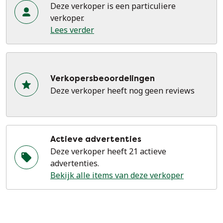
Deze verkoper is een particuliere
Stijltip: Combineer het met hoge hakken en gouden
verkoper.
sieraden voor een koninklijke look, of met loafers voor
Lees verder
een stijlvolle, casual-chique uitstraling.
Verkopersbeoordelingen
Deze verkoper heeft nog geen reviews
Actieve advertenties
Deze verkoper heeft 21 actieve
advertenties.
Bekijk alle items van deze verkoper