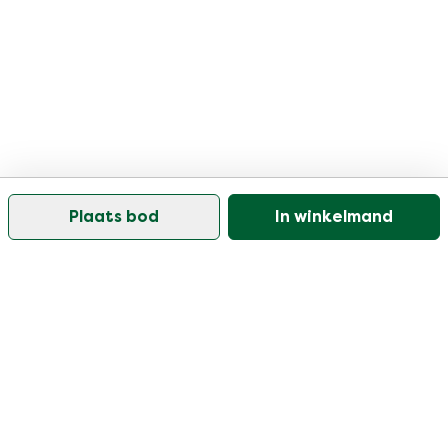
Plaats bod
In winkelmand
Onze klantenservice is open op werkdagen tussen
09:30 en 17:00
Bezoek ons help center