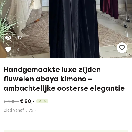
92
4
Handgemaakte luxe zijden
fluwelen abaya kimono –
ambachtelijke oosterse elegantie
€ 130,-
€ 90,-
-
31
%
Bied vanaf € 75,-