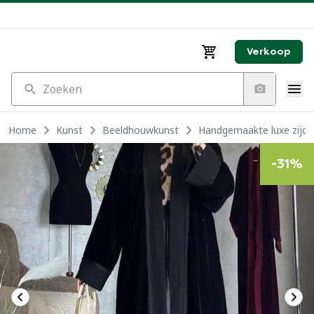
Verkoop
Zoeken
Home
Kunst
Beeldhouwkunst
Handgemaakte luxe zijde
-
31
%