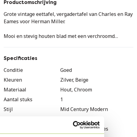
Productomschrijving
Grote vintage eettafel, vergadertafel van Charles en Ray
Eames voor Herman Miller.
Mooi en stevig houten blad met een verchroomd
aluminium onderstel.
De tafel is in goede originele staat, kleine
Specificaties
beschadigingen op de hoeken.
Conditie
Goed
Kleuren
Zilver, Beige
Geweldig statement stuk in je eetkamer of
vergaderzaal. Het zou ook een geweldig bureau zijn!
Materiaal
Hout, Chroom
Aantal stuks
1
jaren 1980 - VS
Stijl
Mid Century Modern
Hoogte: 73cm/28.74"
Merk / Ontwerper
Eames
Breedte: 240cm/94.48"
Merk
Charles & Ray Eames
Diepte: 120cm/47.24"