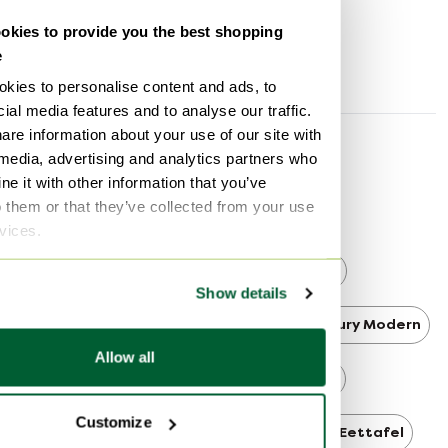
Hoogte
70 cm
Ref: 490758
kies to provide you the best shopping
Breedte
240 cm
e
Diepte
120 cm
kies to personalise content and ads, to
ial media features and to analyse our traffic.
are information about your use of our site with
Ontdek meer
 media, advertising and analytics partners who
e it with other information that you’ve
o them or that they’ve collected from your use
Charles & Ray Eames
rvices.
Charles & Ray Eames Eettafels
Show details
Charles & Ray Eames Bureau
Mid Century Modern
Allow all
Mid Century Modern Eettafels
Customize
Mid Century Modern Bureau
Design Eettafel