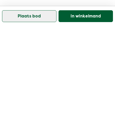
Plaats bod
In winkelmand
Onze klantenservice is open op werkdagen tussen
09:30 en 17:00
Bezoek ons help center
Gebruiker
Categorieën