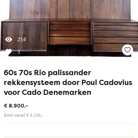
214
3
60s 70s Rio palissander
rekkensysteem door Poul Cadovius
voor Cado Denemarken
€ 8.900,-
Bied vanaf € 6.230,-