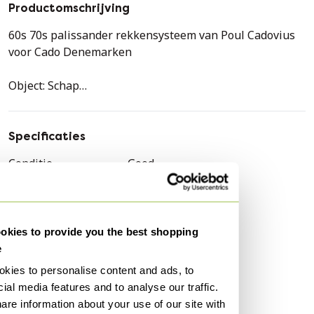
Productomschrijving
60s 70s palissander rekkensysteem van Poul Cadovius
voor Cado Denemarken
Object: Schap
Fabrikant: Cado
Specificaties
Staat: Goed
Conditie
Goed
Kleuren
Meerdere kleuren
Leeftijd: Rond 1960-1970
Materiaal
Hout
Afmetingen:
Aantal stuks
1
kies to provide you the best shopping
e
Merk
CADO
Breedte = 241 cm
Diepte = 49 cm
kies to personalise content and ads, to
Hoogte
250 cm
Hoogte = 250 cm
ial media features and to analyse our traffic.
Breedte
241 cm
are information about your use of our site with