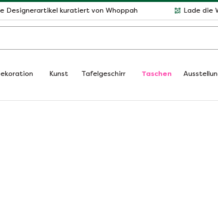
le Designerartikel kuratiert von Whoppah
Lade die 
ekoration
Kunst
Tafelgeschirr
Taschen
Ausstellu